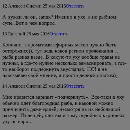
12
Алексей Онегин
25 мая 2016
Ответить
А нужен ли он, запах? Именно в ухе, а не рыбном
супе. Вот в чем вопрос.
13
Евгений
25 мая 2016
Ответить
Конечно, с ароматами эфирных масел нужно быть
осторожнее)), тут ведь каков регион проживания…
рыба разная везде. В какую-то уху вообще травы не
нужны, а где-то нужно несколько замаскировать, а где-
то наоборот подчеркнуть вкус/запах. НО! я не
навязываю своё мнение, а просто делюсь опытом))
14
Алексей Онегин
25 мая 2016
Ответить
Мне нравится вариант «подчеркнуть». Все-таки в уху
обычно идет благородная рыба, к каковой можно
причислить даже ершей, несмотря на их небольшой
размер. Из лещей, плотвы и тому подобных карповых
уху не варят.