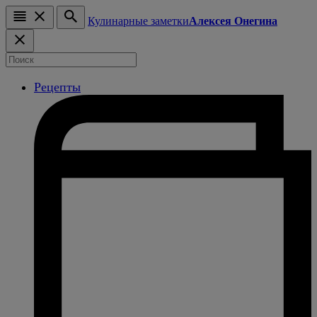
Кулинарные заметки
Алексея Онегина
Рецепты