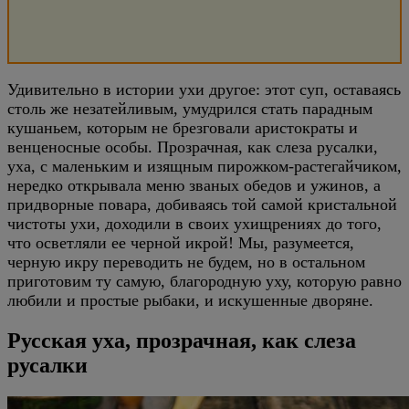
Удивительно в истории ухи другое: этот суп, оставаясь
столь же незатейливым, умудрился стать парадным
кушаньем, которым не брезговали аристократы и
венценосные особы. Прозрачная, как слеза русалки,
уха, с маленьким и изящным пирожком-растегайчиком,
нередко открывала меню званых обедов и ужинов, а
придворные повара, добиваясь той самой кристальной
чистоты ухи, доходили в своих ухищрениях до того,
что осветляли ее черной икрой! Мы, разумеется,
черную икру переводить не будем, но в остальном
приготовим ту самую, благородную уху, которую равно
любили и простые рыбаки, и искушенные дворяне.
Русская уха, прозрачная, как слеза
русалки