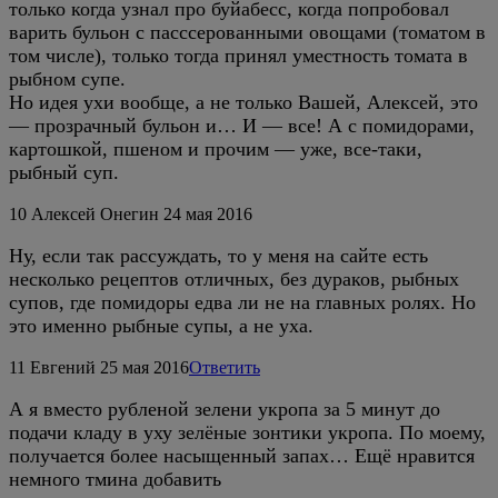
только когда узнал про буйабесс, когда попробовал
варить бульон с пасссерованными овощами (томатом в
том числе), только тогда принял уместность томата в
рыбном супе.
Но идея ухи вообще, а не только Вашей, Алексей, это
— прозрачный бульон и… И — все! А с помидорами,
картошкой, пшеном и прочим — уже, все-таки,
рыбный суп.
10
Алексей Онегин
24 мая 2016
Ну, если так рассуждать, то у меня на сайте есть
несколько рецептов отличных, без дураков, рыбных
супов, где помидоры едва ли не на главных ролях. Но
это именно рыбные супы, а не уха.
11
Евгений
25 мая 2016
Ответить
А я вместо рубленой зелени укропа за 5 минут до
подачи кладу в уху зелёные зонтики укропа. По моему,
получается более насыщенный запах… Ещё нравится
немного тмина добавить