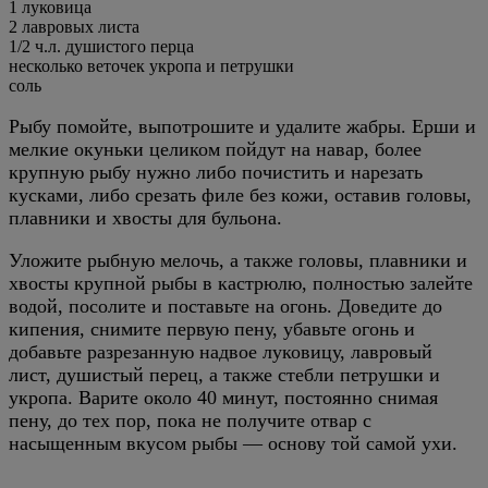
1
луковица
2
лавровых листа
1/2
ч.л.
душистого перца
несколько веточек укропа и петрушки
соль
Рыбу помойте, выпотрошите и удалите жабры. Ерши и
мелкие окуньки целиком пойдут на навар, более
крупную рыбу нужно либо почистить и нарезать
кусками, либо срезать филе без кожи, оставив головы,
плавники и хвосты для бульона.
Уложите рыбную мелочь, а также головы, плавники и
хвосты крупной рыбы в кастрюлю, полностью залейте
водой, посолите и поставьте на огонь. Доведите до
кипения, снимите первую пену, убавьте огонь и
добавьте разрезанную надвое луковицу, лавровый
лист, душистый перец, а также стебли петрушки и
укропа. Варите около 40 минут, постоянно снимая
пену, до тех пор, пока не получите отвар с
насыщенным вкусом рыбы — основу той самой ухи.