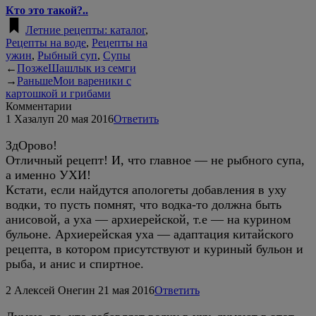
Кто это такой?..
Летние рецепты: каталог
,
Рецепты на воде
,
Рецепты на
ужин
,
Рыбный суп
,
Супы
←
Позже
Шашлык из семги
→
Раньше
Мои вареники с
картошкой и грибами
Комментарии
1
Хазалуп
20 мая 2016
Ответить
ЗдОрово!
Отличный рецепт! И, что главное — не рыбного супа,
а именно УХИ!
Кстати, если найдутся апологеты добавления в уху
водки, то пусть помнят, что водка-то должна быть
анисовой, а уха — архиерейской, т.е — на курином
бульоне. Архиерейская уха — адаптация китайского
рецепта, в котором присутствуют и куриный бульон и
рыба, и анис и спиртное.
2
Алексей Онегин
21 мая 2016
Ответить