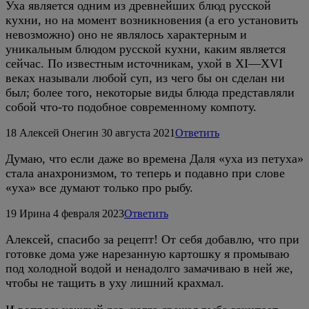
Уха является одним из древнейших блюд русской
кухни, но на момент возникновения (а его установить
невозможно) оно не являлось характерным и
уникальным блюдом русской кухни, каким является
сейчас. По известным источникам, ухой в XI—XVI
веках называли любой суп, из чего бы он сделан ни
был; более того, некоторые виды блюда представляли
собой что-то подобное современному компоту.
18
Алексей Онегин
30 августа 2021
Ответить
Думаю, что если даже во времена Даля «уха из петуха»
стала анахронизмом, то теперь и подавно при слове
«уха» все думают только про рыбу.
19
Ирина
4 февраля 2023
Ответить
Алексей, спасибо за рецепт! От себя добавлю, что при
готовке дома уже нарезанную картошку я промываю
под холодной водой и ненадолго замачиваю в ней же,
чтобы не тащить в уху лишний крахмал.