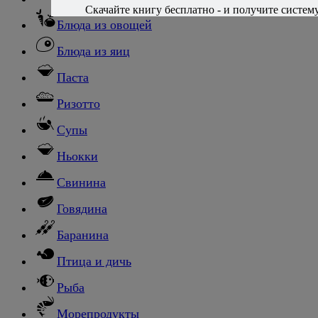
Скачайте книгу бесплатно - и получите систему,
Блюда из овощей
Блюда из яиц
Паста
Ризотто
Супы
Ньокки
Свинина
Говядина
Баранина
Птица и дичь
Рыба
Морепродукты