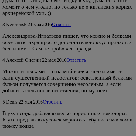
Думаю, те, кто добавляет водку в уху, думают в этот
момент о чем угодно, но только не о китайских корнях
архиерейской ухи. ;)
3
Keroronsk
21 мая 2016
Ответить
Александрова-Игнатьева пишет, что можно и белками
осветлять, икра просто дополнительно вкус придаст, а
белки нет… Сам не пробовал, правда.
4
Алексей Онегин
22 мая 2016
Ответить
Можно и белками. Но на мой взгляд, белки имеют
один существенный недостаток: осветленный белками
бульон получается совершенно несоленым, а если
добавить соль после осветления, он мутнеет.
5
Denis
22 мая 2016
Ответить
В уху всегда добавляю мелко порезанные помидоры.
К ухе предлагаю кусочек черного хлебушка с маслом и
рюмку водки.