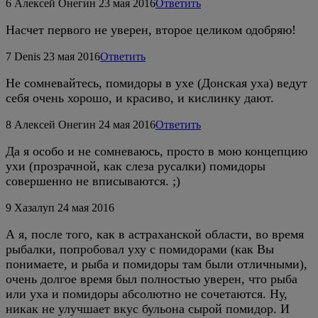
6
Алексей Онегин
23 мая 2016
Ответить
Насчет первого не уверен, второе целиком одобряю!
7
Denis
23 мая 2016
Ответить
Не сомневайтесь, помидоры в ухе (Донская уха) ведут
себя очень хорошо, и красиво, и кислинку дают.
8
Алексей Онегин
24 мая 2016
Ответить
Да я особо и не сомневаюсь, просто в мою концепцию
ухи (прозрачной, как слеза русалки) помидоры
совершенно не вписываются. ;)
9
Хазалуп
24 мая 2016
А я, после того, как в астраханской области, во время
рыбалки, попробовал уху с помидорами (как Вы
понимаете, и рыба и помидоры там были отличными),
очень долгое время был полностью уверен, что рыба
или уха и помидоры абсолютно не сочетаются. Ну,
никак не улучшает вкус бульона сырой помидор. И