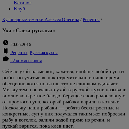
Каталог
Клуб
Кулинарные заметки Алексея Онегина
/
Рецепты
/
Уха «Слеза русалки»
20.05.2016
Рецепты
,
Русская кухня
22 комментария
Сейчас ухой называют, кажется, вообще любой суп из
рыбы, но учитывая, как стремительно в наше время
обесцениваются понятия, это не слишком удивляет.
Между тем, изначально ухой в русской кухне называли
вполне конкретное блюдо, берущее свою родословную
от простого супа, который рыбаки варили в котелке.
Поскольку наши рыбаки — ребята бесхитростные и
конкретные, суп у них получался таким же: побросали
рыбу в котелок, залили водой прямо из речки, и
пускай варится, пока клев идет.