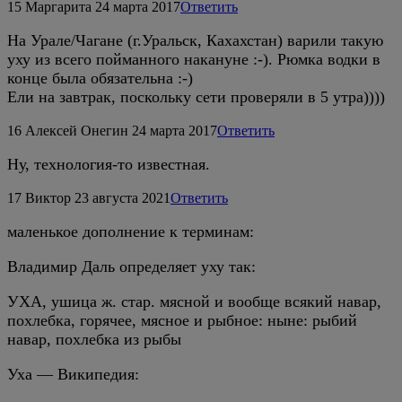
15
Маргарита
24 марта 2017
Ответить
На Урале/Чагане (г.Уральск, Кахахстан) варили такую
уху из всего пойманного накануне :-). Рюмка водки в
конце была обязательна :-)
Ели на завтрак, поскольку сети проверяли в 5 утра))))
16
Алексей Онегин
24 марта 2017
Ответить
Ну, технология-то известная.
17
Виктор
23 августа 2021
Ответить
маленькое дополнение к терминам:
Владимир Даль определяет уху так:
УХА, ушица ж. стар. мясной и вообще всякий навар,
похлебка, горячее, мясное и рыбное: ныне: рыбий
навар, похлебка из рыбы
Уха — Википедия: