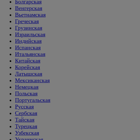
Болгарская
Венгерская
Вьетнамская
Греческая
Грузинская
Израильская
Индийская
Испанская
Итальянская
Китайская
Корейская
Латышская
Мексиканская
Немецкая
Польская
Португальская
Русская
Сербская
Тайская
Турецкая
Узбекская
Украинская