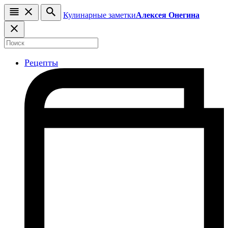
Кулинарные заметки
Алексея Онегина
Рецепты