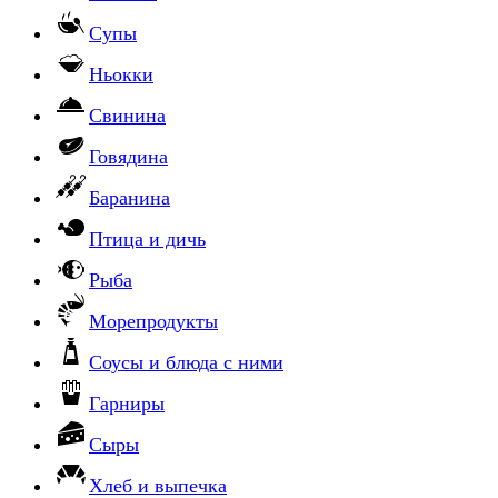
Супы
Ньокки
Свинина
Говядина
Баранина
Птица и дичь
Рыба
Морепродукты
Соусы и блюда с ними
Гарниры
Сыры
Хлеб и выпечка