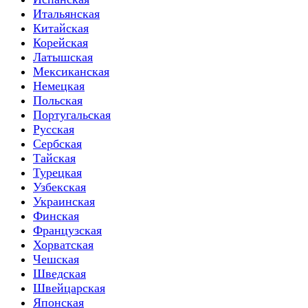
Итальянская
Китайская
Корейская
Латышская
Мексиканская
Немецкая
Польская
Португальская
Русская
Сербская
Тайская
Турецкая
Узбекская
Украинская
Финская
Французская
Хорватская
Чешская
Шведская
Швейцарская
Японская