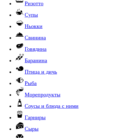
Ризотто
Супы
Ньокки
Свинина
Говядина
Баранина
Птица и дичь
Рыба
Морепродукты
Соусы и блюда с ними
Гарниры
Сыры