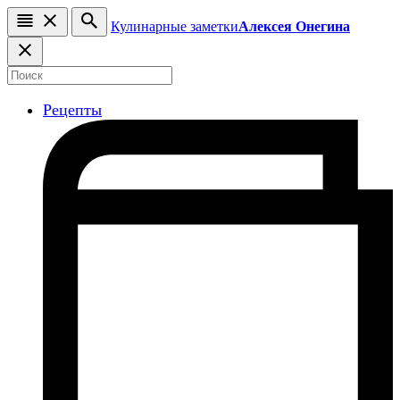
Кулинарные заметки
Алексея Онегина
Рецепты