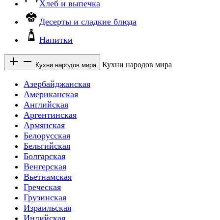
Хлеб и выпечка
Десерты и сладкие блюда
Напитки
Кухни народов мира
Кухни народов мира
Азербайджанская
Американская
Английская
Аргентинская
Армянская
Белорусская
Бельгийская
Болгарская
Венгерская
Вьетнамская
Греческая
Грузинская
Израильская
Индийская