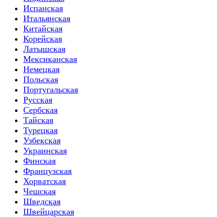
Испанская
Итальянская
Китайская
Корейская
Латышская
Мексиканская
Немецкая
Польская
Португальская
Русская
Сербская
Тайская
Турецкая
Узбекская
Украинская
Финская
Французская
Хорватская
Чешская
Шведская
Швейцарская