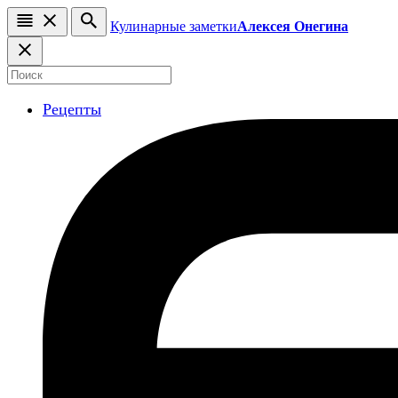
Кулинарные заметки
Алексея Онегина
Рецепты