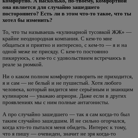
комфортно. А насколько, по-твоему, комфортной
она является для случайно зашедшего
постороннего? Есть ли в этом что-то такое, что ты
хотел бы изменить?
То, что ты называешь «кулинарной тусовкой ЖЖ» —
крайне неоднородная компания. С кем-то мне
общаться и приятно и интересно, с кем-то — я и на
одной меже не присяду. С кем-то постоянно
пикируюсь, с кем-то с удовольствием встречаюсь в
реале за рюмкой.
Ни о каком полном комфорте говорить не приходится,
я и сам — не белый и не пушистый. Хотя любого
человека, который видится мне серьёзным и знающим
кулинаром — уважаю априори. Даже если в других
проявлениях мы с ним полные антагонисты.
А про случайно зашедшего — так я сам когда-то был
таким случайно зашедшим. И не сильно огорчался,
когда кто-то пытался меня обидеть. Интерес к тому,
что я пишу — очевиден, значит не зря когда-то