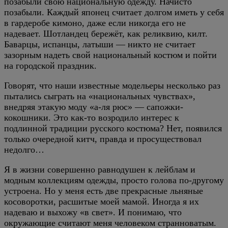
позабыли свою национальную одежду. Начисто
позабыли. Каждый японец считает долгом иметь у себя
в гардеробе кимоно, даже если никогда его не
надевает. Шотландец бережёт, как реликвию, килт.
Баварцы, испанцы, латыши — никто не считает
зазорным надеть свой национальный костюм и пойти
на городской праздник.
Говорят, что наши известные модельеры несколько раз
пытались сыграть на «национальных чувствах»,
внедряя этакую моду «а-ля рюс» — сапожки-
кокошники. Это как-то возродило интерес к
подлинной традиции русского костюма? Нет, появился
только очередной китч, правда и просуществовал
недолго…
Я в жизни совершенно равнодушен к лейблам и
модным коллекциям одежды, просто голова по-другому
устроена. Но у меня есть две прекрасные льняные
косоворотки, расшитые моей мамой. Иногда я их
надеваю и выхожу «в свет». И понимаю, что
окружающие считают меня человеком странноватым.