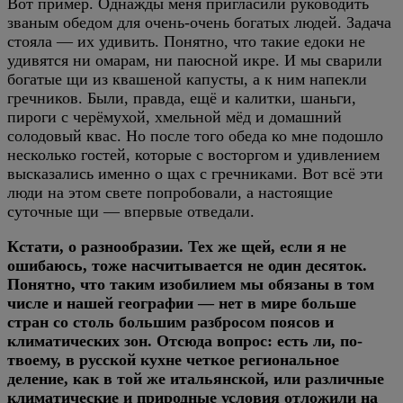
Вот пример. Однажды меня пригласили руководить
званым обедом для очень-очень богатых людей. Задача
стояла — их удивить. Понятно, что такие едоки не
удивятся ни омарам, ни паюсной икре. И мы сварили
богатые щи из квашеной капусты, а к ним напекли
гречников. Были, правда, ещё и калитки, шаньги,
пироги с черёмухой, хмельной мёд и домашний
солодовый квас. Но после того обеда ко мне подошло
несколько гостей, которые с восторгом и удивлением
высказались именно о щах с гречниками. Вот всё эти
люди на этом свете попробовали, а настоящие
суточные щи — впервые отведали.
Кстати, о разнообразии. Тех же щей, если я не
ошибаюсь, тоже насчитывается не один десяток.
Понятно, что таким изобилием мы обязаны в том
числе и нашей географии — нет в мире больше
стран со столь большим разбросом поясов и
климатических зон. Отсюда вопрос: есть ли, по-
твоему, в русской кухне четкое региональное
деление, как в той же итальянской, или различные
климатические и природные условия отложили на