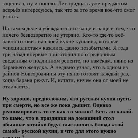
зацепила, ну и пошло. Лет тридцать уже предметом
всерьёз интересуюсь, так что за это время кое-что смог
узнать.
На самом деле я убеждаюсь всё чаще и чаще в том, что
ничего безвозвратно не утеряно. Кто-то где-то всё-
равно готовит на своей кухне кушанья, которые
«специалистам» казались давно позабытыми. Я года
три назад впервые приготовил по отрывочным
сведениям о подлинном рецепте, по намёкам, няню из
бараньего желудка. А недавно узнал, что в одном из
райнов Новгородчины эту няню готовят каждый раз,
когда барана режут. И, кстати, ничем она от моей не
отличается.
Ну хорошо, предположим, что русская кухня пусть
при смерти, но все же пока дышит. Однако
реанимировать-то ее как-то можно? Есть ли какой-
то шанс, что в праздники на домашний стол
обычные хозяйки будут выставлять блюда «той
самой» русской кухни, и что для этого нужно
сделать?