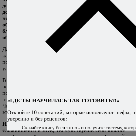
деятельности. Свои изыскания в онлайне ты
доносишь до публики либо через свой
веб-сайт
, либо
через
ЖЖ
. Есть ли какое-то «разделение
обязанностей» между этими ресурсами? Что тебе
ближе — академичный стиль изложения, или живое
общение?
Да, разделение есть. Сайт — это как бы визитная
карточка. Это то, на что человек попадает, набрав в
поиске «Максим Сырников». Признаюсь, что сайту я
уделяю очень мало времени.
В ЖЖ я пишу гораздо чаще и больше. Там больше
возможности и для живого общения и для «обратного»
получения информации. Я ведь постоянно нахожусь в
поиске каких-то новых сведений о русской кухне.
«ГДЕ ТЫ НАУЧИЛАСЬ ТАК ГОТОВИТЬ?!»
Читатели мне очень в этом помогают. Спасибо им за
это.
Откройте 10 сочетаний, которые используют шефы, ч
уверенно и без рецептов:
Иными словами, в кулинарной тусовке,
Скачайте книгу бесплатно - и получите систему, котор
сложившейся в ЖЖ, ты чувствуешь себя вполне