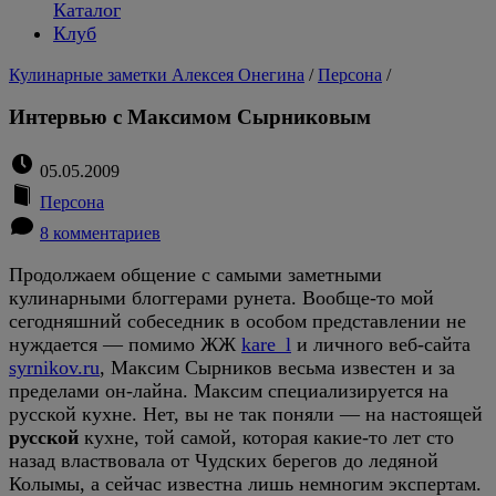
Каталог
Клуб
Кулинарные заметки Алексея Онегина
/
Персона
/
Интервью с Максимом Сырниковым
05.05.2009
Персона
8 комментариев
Продолжаем общение с самыми заметными
кулинарными блоггерами рунета. Вообще-то мой
сегодняшний собеседник в особом представлении не
нуждается — помимо ЖЖ
kare_l
и личного веб-сайта
syrnikov.ru
, Максим Сырников весьма известен и за
пределами он-лайна. Максим специализируется на
русской кухне. Нет, вы не так поняли — на настоящей
русской
кухне, той самой, которая какие-то лет сто
назад властвовала от Чудских берегов до ледяной
Колымы, а сейчас известна лишь немногим экспертам.