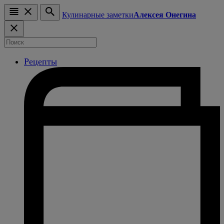
Кулинарные заметки
Алексея Онегина
Рецепты