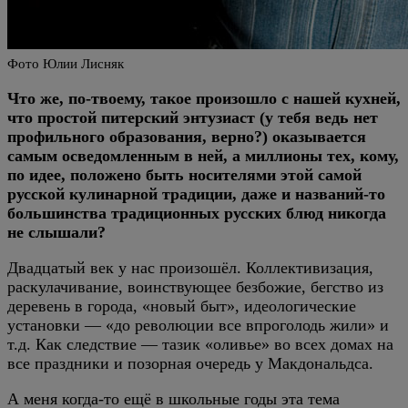
Фото Юлии Лисняк
Что же, по-твоему, такое произошло с нашей кухней,
что простой питерский энтузиаст (у тебя ведь нет
профильного образования, верно?) оказывается
самым осведомленным в ней, а миллионы тех, кому,
по идее, положено быть носителями этой самой
русской кулинарной традиции, даже и названий-то
большинства традиционных русских блюд никогда
не слышали?
Двадцатый век у нас произошёл. Коллективизация,
раскулачивание, воинствующее безбожие, бегство из
деревень в города, «новый быт», идеологические
установки — «до революции все впроголодь жили» и
т.д. Как следствие — тазик «оливье» во всех домах на
все праздники и позорная очередь у Макдональдса.
А меня когда-то ещё в школьные годы эта тема