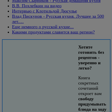
Максим Сырников - Русская домашняя кухня
В.В. Похлебкин на видео
Интервью с Клотильдой Дюсулье
Влад Пискунов - Русская кухня. Лучшее за 500
лет.…
Еще немного о русской кухне...
Какими продуктами славится ваш регион?
Хотите
готовить без
рецептов -
уверенно и
легко?
Книга
секретных
сочетаний
откроет вам
свободу
придумывать
блюда на ходу