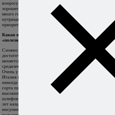
вопросу либерально — очень умеренные количества
хорошего вина или незерновых дистиллятов, сейчас
много говорят о текиле и мескале. Но в целом в
нутрициологии безвредная доза алкоголя — ноль, а
приоритетный напиток — вода.
Какая из мировых кухонь считается наиболее
«полезной», у кого нам всем стоило бы поучиться?
Сложно ответить. Полезно, не полезно — это
достаточно шаткие понятия в современном мире, и всё
меняется очень быстро. Самая исследованная — это
средиземноморская диета. Но я хочу предупредить.
Очень у многих сейчас крутится в голове Италия, но
Италия никогда не ела столько пасты, пшеница
никогда не было такой высокоглютеновой, это новые
сорта пшеницы, они больше не дикорослые, они
высокие и очень клейковинные. Ризотто и
шлифованный рис появились тоже несколько сотен
лет назад. Италия сейчас в топе по диабету и
инсулинорезистентности. Поэтому показывать
пальцем на Италию некорректно.