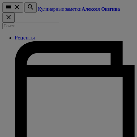
Кулинарные заметки
Алексея Онегина
Рецепты