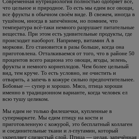
Современная нутрициология полностью одобряет всё,
что цельное и природное. То есть мы едим все овощи,
все фрукты в обычном своём виде. В свежем, иногда в
тушёном, иногда в запечённом, но помним, что
температура всё-таки немного разрушает питательные
вещества. При этом есть удивительные продукты, где
происходит наоборот. Например, витамин А в
моркови. Его становится в разы больше, когда она
приготовлена. Отталкиваемся от того, что в районе 50
процентов всего рациона это овощи, ягоды, зелень,
фрукты и немного корнеплодов. Чем более цельный
вид, тем круче. То есть условно, не очистить и
отварить, а запечь в кожуре сильно предпочтительнее.
Бобовые — супер и хорошо. Мясо, птица хороши
именно в традиционном варианте, когда человек ел
всю тушу целиком.
Мы едим не только филешечки, купленные в
супермаркете. Мы едим птицу на кости и
приготовленную с кожурой, это бесплатный коллаген
и соединительные ткани и л-глутамин, который
укрепляет слизистый слой. Птица — целая, запечённая