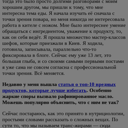
тогда это было просто долгими разговорами с моим
хорошим другом, мы пришли к тому, что мне
интересна тема еды. Я начала изучать её сначала с
точки зрения повара, но меня никогда не интересовала
работа в кителе с ножом. Мне было интереснее умение
обращаться с ингредиентом, уважение к продукту, то,
как он себя ведёт. Я прошла множество мастер-классов
шефов, которые приезжали в Киев. Я ходила,
готовила, записывала, параллельно что-то
фиксировала в блоге. Сейчас ему уже 13 лет, это
большая глыба, и со своими самыми первыми постами
я уже сама не совсем согласна с профессиональной
точки зрения. Всё меняется.
Недавно у меня вышла
статья о топ-10 вредных
продуктов, которые лучше избегать
. Особенно
жаркие споры вызвало рафинированное масло.
Можешь популярно объяснить, что с ним не так?
Сейчас постараюсь, как это принято в нутрициологии,
простыми словами рассказать о сложных вещах. По
сути то, что мы называем транс-жирами — сюда