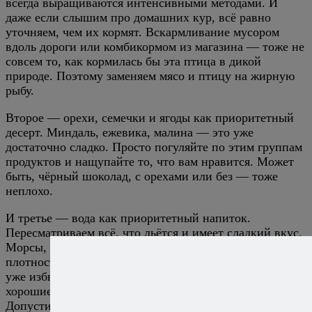
всегда выращиваются интенсивными методами. И
даже если слышим про домашних кур, всё равно
уточняем, чем их кормят. Вскармливание мусором
вдоль дороги или комбикормом из магазина — тоже не
совсем то, как кормилась бы эта птица в дикой
природе. Поэтому заменяем мясо и птицу на жирную
рыбу.
Второе — орехи, семечки и ягоды как приоритетный
десерт. Миндаль, ежевика, малина — это уже
достаточно сладко. Просто погуляйте по этим группам
продуктов и нащупайте то, что вам нравится. Может
быть, чёрный шоколад, с орехами или без — тоже
неплохо.
И третье — вода как приоритетный напиток.
Пересматриваем всё, что льётся и имеет сладкий вкус.
Морсы, компоты, фреши, капучино — всё, что имеет
плотность и сладенькое, это уже приём пищи и это
уже избыток сахаров. Если что-то на воде — тогда
хорошие, качественные чаи или хороший кофе.
Допустимая доза алкоголя — ноль. Если подойти к