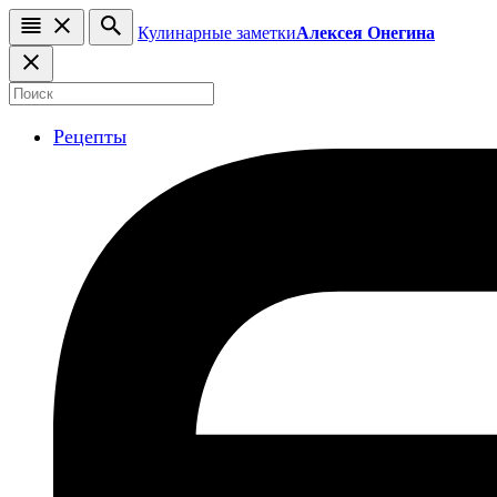
Кулинарные заметки
Алексея Онегина
Рецепты