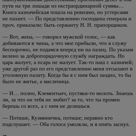
пути на три лошади из екстраординарной суммы…
Книга казначейская пошла на ревизию, но устерсами
не пахнет. — По представлению господина генерала и
проч. приказали: быть сержанту Н. Н. прапорщиком.
— Вот, жена, — говорил мужской голос, — как
добиваются в чины, а что мне прибыли, что я служу
беспорочно, не подамся вперед ни на палец. По указам
велено за добропорядочную службу награждать. Но
царь жалует, а псарь не жалует. Так-то наш г. казначей;
уже другой раз по его представлению меня отсылают в
уголовную палату. Когда бы я с ним был заодно, то бы
было не житье, а масленица.
— И… полно, Клементьич, пустяки-то молоть. Знаешь
ли, за что он тебя не любит? за то, что ты промен
берешь со всех, а с ним не делишься.
— Потише, Кузминична, потише; неравно кто
подслушает. — Оба голоса умолкли, и я опять заснул.