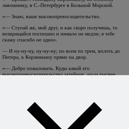
лавошнику, в С.-Петербурге в Большой Морской.
«— Знаю, ваше высокопревосходительство.
«— Ступай же, мой друг, и как скоро получишь, то
возвращайся поспешно и нимало не медли; я тебе
скажу спасибо не одно».
— И ну-ну-ну, ну-ну-ну; по всем по трем, вплоть до
Питера, к Корзинкину прямо на двор.
«— Добро пожаловать. Куды какой его
высокопревосходительство затейник, из-за тысячи
верст шлет за какою дрянью. Только барин добрый.
Рад ему служить. Вот устерсы, теперь лишь с биржи.
Скажи, не меньше ста пятидесяти бочка, уступить
нельзя, самим пришли дороги. Да мы с его милостию
сочтемся».
— Бочку взвалили в кибитку; поворотя оглобли,
курьер уже опять скачет; успел лишь зайти в кабак и
выпить два крючка сивухи.