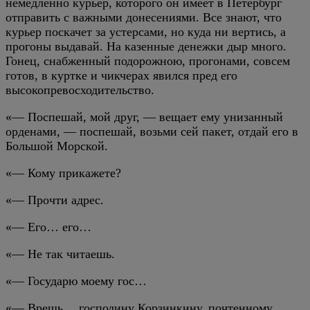
немедленно курьер, которого он имеет в Петербург
отправить с важными донесениями. Все знают, что
курьер поскачет за устерсами, но куда ни вертись, а
прогоны выдавай. На казенные денежки дыр много.
Гонец, снабженный подорожною, прогонами, совсем
готов, в куртке и чикчерах явился пред его
высокопревосходительство.
«— Поспешай, мой друг, — вещает ему унизанный
орденами, — поспешай, возьми сей пакет, отдай его в
Большой Морской.
«— Кому прикажете?
«— Прочти адрес.
«— Его… его…
«— Не так читаешь.
«— Государю моему гос…
«— Врешь… господину Корзинкину, почтенному