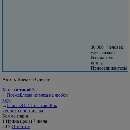
30 000+ человек
уже скачали
бесплатную
книгу.
Присоединяйтесь!
Автор:
Алексей Онегин
Кто это такой?..
←
Позже
Блюда из мяса на любой
вкус
→
Раньше
С.Г. Писахов. Как
купчиха постничала.
Комментарии
1
Ирина (ipola)
7 июля
2010
Ответить