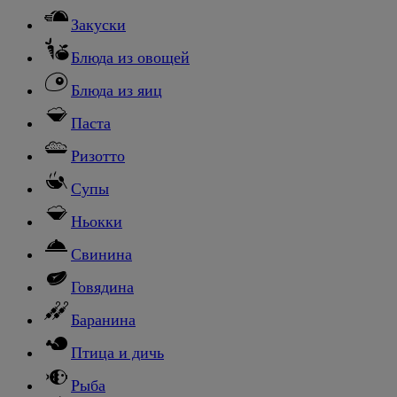
Закуски
Блюда из овощей
Блюда из яиц
Паста
Ризотто
Супы
Ньокки
Свинина
Говядина
Баранина
Птица и дичь
Рыба