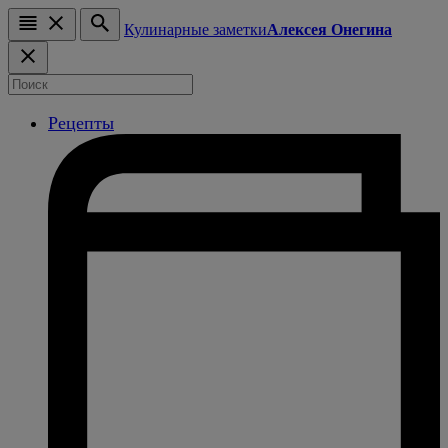
Кулинарные заметки
Алексея Онегина
Рецепты