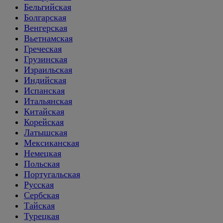
Бельгийская
Болгарская
Венгерская
Вьетнамская
Греческая
Грузинская
Израильская
Индийская
Испанская
Итальянская
Китайская
Корейская
Латышская
Мексиканская
Немецкая
Польская
Португальская
Русская
Сербская
Тайская
Турецкая