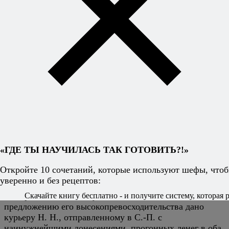
— Тинь-тинь… Едва у городских ворот услышали
звон почтового колокольчика, караульный офицер
бежит уже к наместнику (то ли дело, как где все в
порядке) и рапортует ему, что вдали видна кибитка и
слышен звон колокольчика. Не успел выговорить, как
шасть курьер в двери.
«— Привез, ваше высокопревосходительство.
«— Очень кстати; (оборотясь к предстоящим:) право,
человек достойный, исправен и не пьяница. Сколько
уже лет по два раза в год ездит в Петербург; а в
Москву сколько раз, упомнить не могу. Секретарь,
«ГДЕ ТЫ НАУЧИЛАСЬ ТАК ГОТОВИТЬ?!»
пиши представление. За многочисленные его в
посылках труды и за точнейшее оных исправление
Откройте 10 сочетаний, которые используют шефы, чтоб
удостоиваю его к повышению чином».
уверенно и без рецептов:
— В расходной книге у казначея записано: по
Скачайте книгу бесплатно - и получите систему, которая р
предложению его высокопревосходительства дано
курьеру Н. Н., отправленному в С.-П. с
наинужнейшими донесениями, прогонных денег в оба