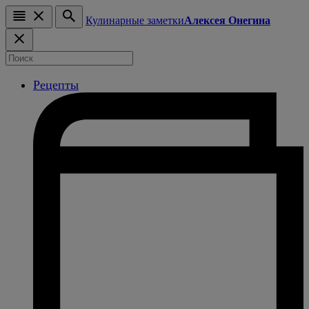
Кулинарные заметки
Алексея Онегина
Рецепты