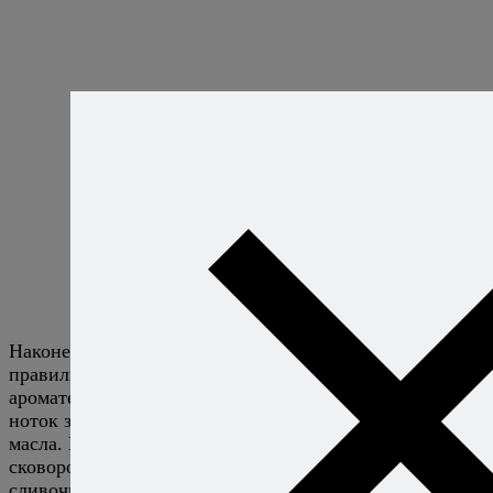
Наконец, третий образец, Арла Натура. Тот же
правильный золотистый цвет, та же белесая пена, в
аромате уверенные лесные орехи, а вот молочных
ноток заметно меньше, чем в двух предыдущих видах
масла. В общем и целом, все три масла вели себя на
сковородке именно так, как должно вести себя
сливочное масло, вкусовые же различия я списываю