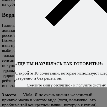
на субъективный фактор.
Вердикт
Главным итогом моего эксперимента считаю
доказанный тезис — нормальное сливочное масло
российского производства в свободной продаже есть.
Возможно, я мог бы получить больше жареных фактов,
взяв продукцию от сомнительных производителей или
выбирая масло с подозрительно низкой ценой, вот
только зачем?.. Вместо погони за дешевыми
сенсациями я лучше еще раз призову читателей при
«ГДЕ ТЫ НАУЧИЛАСЬ ТАК ГОТОВИТЬ?!»
покупке и выборе продуктов руководствоваться
здравым смыслом и соображениями безопасности и
Откройте 10 сочетаний, которые используют ше
здоровья. Теперь переходим к моему субъективному
уверенно и без рецептов:
рейтингу, который я составил по итогам полевых
Скачайте книгу бесплатно - и получите систему, 
испытаний сливочного масла.
3 место
— Viola. Я не очень оценил железистый
привкус масла в чистом виде (хотя, возможно, это
проблема той конкретной пачки, которую я купил),