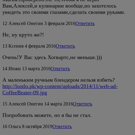
Вам,Алексей,и кулинарии вообще,но захотелось
увидеть это своими глазами,сделать своими руками.
12
Алексей Онегин
3 февраля 2016
Ответить
Не, ну круто же?!
13
Ксения
4 февраля 2016
Ответить
Очень!У Вас здесь Хогвартс,не меньше.)))
14
Инжи
13 марта 2016
Ответить
А маленьким ручным блендером нельзя взбить?
http://lootlo.pk/wp-content/uploads/2014/11/web-ad-
CoffeeBeater-09.jpg
15
Алексей Онегин
14 марта 2016
Ответить
Попробовать можете, но я бы не стал.
16
Ольга
8 октября 2019
Ответить