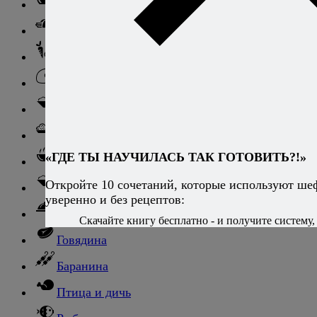
Салаты
Закуски
Блюда из овощей
Блюда из яиц
Паста
Ризотто
«ГДЕ ТЫ НАУЧИЛАСЬ ТАК ГОТОВИТЬ?!»
Супы
Откройте 10 сочетаний, которые используют ше
Ньокки
уверенно и без рецептов:
Свинина
Скачайте книгу бесплатно - и получите систему, 
Говядина
Баранина
Птица и дичь