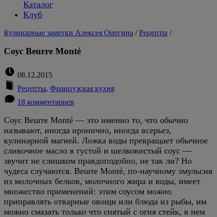
Каталог
Клуб
Кулинарные заметки Алексея Онегина
/
Рецепты
/
Соус Beurre Monté
08.12.2015
Рецепты
,
Французская кухня
18 комментариев
Соус Beurre Monté — это именно то, что обычно
называют, иногда иронично, иногда всерьез,
кулинарной магией. Ложка воды превращает обычное
сливочное масло в густой и шелковистый соус —
звучит не слишком правдоподобно, не так ли? Но
чудеса случаются. Beurre Monté, по-научному эмульсия
из молочных белков, молочного жира и воды, имеет
множество применений: этим соусом можно
приправлять отварные овощи или блюда из рыбы, им
можно смазать только что снятый с огня стейк, в нем