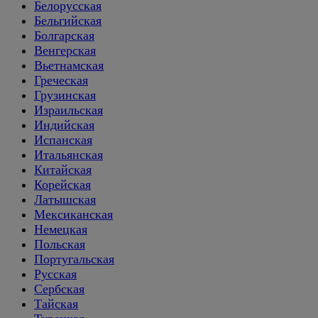
Белорусская
Бельгийская
Болгарская
Венгерская
Вьетнамская
Греческая
Грузинская
Израильская
Индийская
Испанская
Итальянская
Китайская
Корейская
Латышская
Мексиканская
Немецкая
Польская
Португальская
Русская
Сербская
Тайская