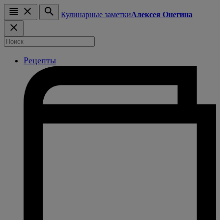
Кулинарные заметки
Алексея Онегина
Рецепты