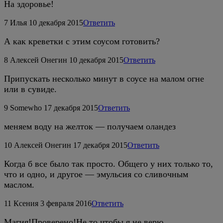
На здоровье!
7
Илья
10 декабря 2015
Ответить
А как креветки с этим соусом готовить?
8
Алексей Онегин
10 декабря 2015
Ответить
Припускать несколько минут в соусе на малом огне
или в сувиде.
9
Somewho
17 декабря 2015
Ответить
меняем воду на желток — получаем оландез
10
Алексей Онегин
17 декабря 2015
Ответить
Когда б все было так просто. Общего у них только то,
что и одно, и другое — эмульсия со сливочным
маслом.
11
Ксения
3 февраля 2016
Ответить
Магия!Проверено!Не то,чтобы я не верю