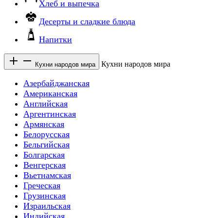
Хлеб и выпечка
Десерты и сладкие блюда
Напитки
Кухни народов мира
Кухни народов мира
Азербайджанская
Американская
Английская
Аргентинская
Армянская
Белорусская
Бельгийская
Болгарская
Венгерская
Вьетнамская
Греческая
Грузинская
Израильская
Индийская