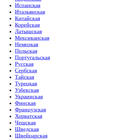
Испанская
Итальянская
Китайская
Корейская
Латышская
Мексиканская
Немецкая
Польская
Португальская
Русская
Сербская
Тайская
Турецкая
Узбекская
Украинская
Финская
Французская
Хорватская
Чешская
Шведская
Швейцарская