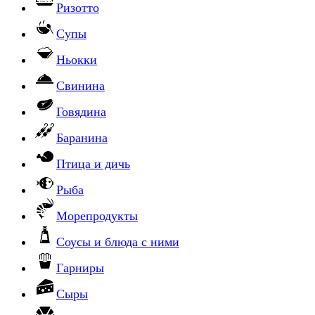
Ризотто
Супы
Ньокки
Свинина
Говядина
Баранина
Птица и дичь
Рыба
Морепродукты
Соусы и блюда с ними
Гарниры
Сыры