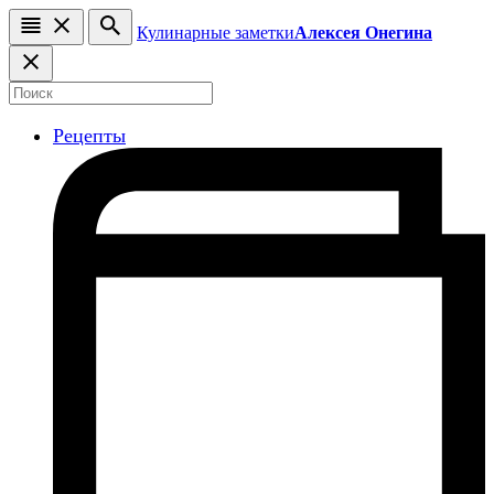
Кулинарные заметки
Алексея Онегина
Рецепты