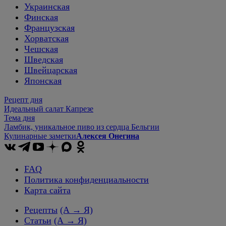
Украинская
Финская
Французская
Хорватская
Чешская
Шведская
Швейцарская
Японская
Рецепт дня
Идеальный салат Капрезе
Тема дня
Ламбик, уникальное пиво из сердца Бельгии
Кулинарные заметки
Алексея Онегина
FAQ
Политика конфиденциальности
Карта сайта
Рецепты
(А → Я)
Статьи
(А → Я)