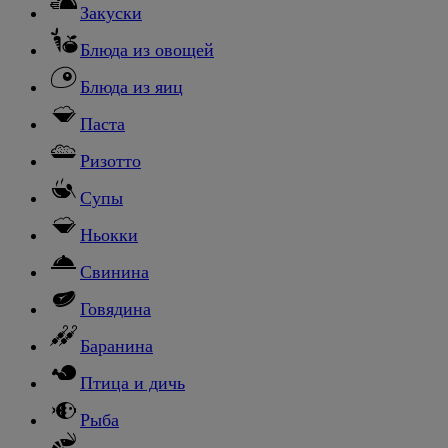
Закуски
Блюда из овощей
Блюда из яиц
Паста
Ризотто
Супы
Ньокки
Свинина
Говядина
Баранина
Птица и дичь
Рыба