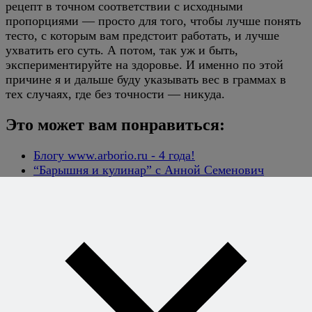
рецепт в точном соответствии с исходными
пропорциями — просто для того, чтобы лучше понять
тесто, с которым вам предстоит работать, и лучше
ухватить его суть. А потом, так уж и быть,
экспериментируйте на здоровье. И именно по этой
причине я и дальше буду указывать вес в граммах в
тех случаях, где без точности — никуда.
Это может вам понравиться:
Блогу www.arborio.ru - 4 года!
“Барышня и кулинар” с Анной Семенович
Стакан в рецепте: когда ему можно доверять, а
когда нет
О мерах и весах - 2.
Возможны ли в России кулинарные фестивали?
О заменах
Хотите
готовить без