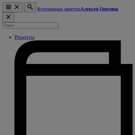
Кулинарные заметки
Алексея Онегина
Рецепты