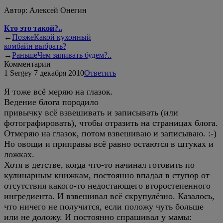
Автор:
Алексей Онегин
Кто это такой?..
←
Позже
Какой кухонный
комбайн выбрать?
→
Раньше
Чем запивать будем?..
Комментарии
1
Sergey
7 декабря 2010
Ответить
Я тоже всё меряю на глазок.
Ведение блога породило
привычку всё взвешивать и записывать (или
фотографировать), чтобы отразить на страницах блога.
Отмеряю на глазок, потом взвешиваю и записываю. :-)
Но овощи и приправы всё равно остаются в штуках и
ложках.
Хотя в детстве, когда что-то начинал готовить по
кулинарным книжкам, постоянно впадал в ступор от
отсутствия какого-то недостающего второстепенного
ингредиента. И взвешивал всё скрупулёзно. Казалось,
что ничего не получится, если положу чуть больше
или не доложу. И постоянно спрашивал у мамы: