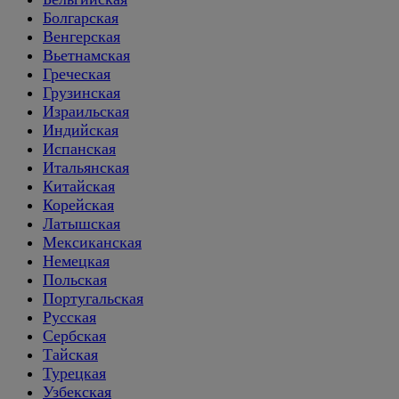
Болгарская
Венгерская
Вьетнамская
Греческая
Грузинская
Израильская
Индийская
Испанская
Итальянская
Китайская
Корейская
Латышская
Мексиканская
Немецкая
Польская
Португальская
Русская
Сербская
Тайская
Турецкая
Узбекская