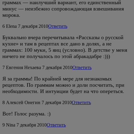
граммах — наилучший вариант, его единственный
минус — неизбежно сопровождающая взвешивания
морока.
6
Elena
7 декабря 2010
Ответить
Буквально вчера перечитывала «Рассказы о русской
кухне» и там в рецептах все дано в долях, а не
граммах: 100 муки, 5 яиц (условно). В детстве у меня
ничего не получалось по этой абракадабре :)))
7
Евгения Нехаева
7 декабря 2010
Ответить
Я за граммы! По крайней мере для незнакомых
рецептов. По граммам можно и доли посчитать, при
необходимости. И интуиции будет на что опереться.
8
Алексей Онегин
7 декабря 2010
Ответить
Вот! Голос разума. :)
9
Nina
7 декабря 2010
Ответить