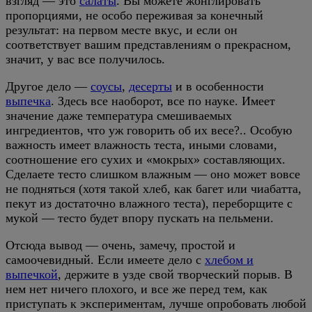
взгляд — это
салаты
. Вы можете жонглировать
пропорциями, не особо переживая за конечный
результат: на первом месте вкус, и если он
соответствует вашим представлениям о прекрасном,
значит, у вас все получилось.
Другое дело —
соусы
,
десерты
и в особенности
выпечка
. Здесь все наоборот, все по науке. Имеет
значение даже температура смешиваемых
ингредиентов, что уж говорить об их весе?.. Особую
важность имеет влажность теста, иными словами,
соотношение его сухих и «мокрых» составляющих.
Сделаете тесто слишком влажным — оно может вовсе
не подняться (хотя такой хлеб, как багет или чиабатта,
пекут из достаточно влажного теста), переборщите с
мукой — тесто будет впору пускать на пельмени.
Отсюда вывод — очень, замечу, простой и
самоочевидный. Если имеете дело с
хлебом и
выпечкой
, держите в узде свой творческий порыв. В
нем нет ничего плохого, и все же перед тем, как
приступать к экспериментам, лучше опробовать любой