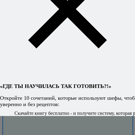
рецептов -
уверенно и
легко?
Книга
секретных
сочетаний
откроет вам
свободу
придумывать
блюда на ходу
и знать, что всё
получится.
«ГДЕ ТЫ НАУЧИЛАСЬ ТАК ГОТОВИТЬ?!»
Откройте 10 сочетаний, которые используют шефы, чтоб
уверенно и без рецептов:
Скачайте книгу бесплатно - и получите систему, которая р