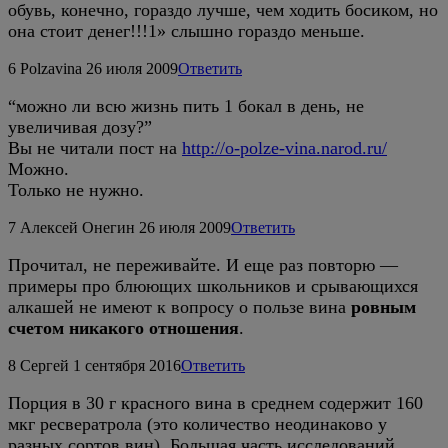
обувь, конечно, гораздо лучше, чем ходить босиком, но
она стоит денег!!!1» слышно гораздо меньше.
6
Polzavina
26 июля 2009
Ответить
“можно ли всю жизнь пить 1 бокал в день, не
увеличивая дозу?”
Вы не читали пост на
http://o-polze-vina.narod.ru/
Можно.
Только не нужно.
7
Алексей Онегин
26 июля 2009
Ответить
Прочитал, не переживайте. И еще раз повторю —
примеры про блюющих школьников и срывающихся
алкашей не имеют к вопросу о пользе вина
ровным
счетом никакого отношения
.
8
Сергей
1 сентября 2016
Ответить
Порция в 30 г красного вина в среднем содержит 160
мкг ресвератрола (это количество неодинаково у
разных сортов вин). Большая часть исследований