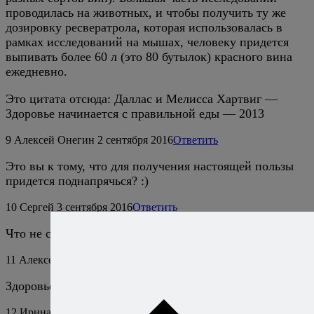
проводилась на животных, и чтобы получить ту же
дозировку ресвератрола, которая использовалась в
рамках исследований на мышах, человеку придется
выпивать более 60 л (это 80 бутылок) красного вина
ежедневно.
Это цитата отсюда: Даллас и Мелисса Хартвиг —
Здоровье начинается с правильной еды — 2013
9
Алексей Онегин
2 сентября 2016
Ответить
Это вы к тому, что для получения настоящей пользы
придется поднапрячься? :)
10
Сергей
3 сентября 2016
Ответить
Что не сделаешь ради пользы ))
11
Алексей Онегин
4 сентября 2016
Ответить
Здоровье — превыше всего!
12
Ирина Архипова
9 ноября 2024
Ответить