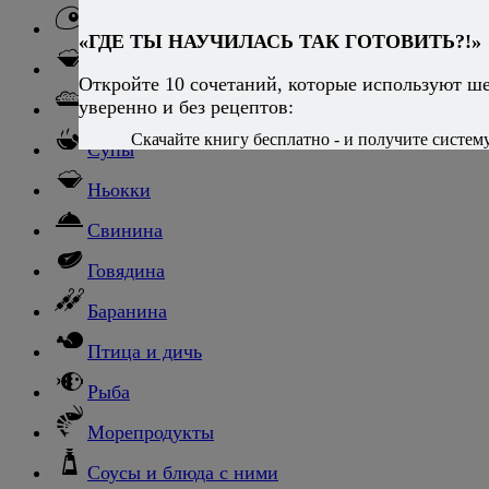
Блюда из яиц
«ГДЕ ТЫ НАУЧИЛАСЬ ТАК ГОТОВИТЬ?!»
Паста
Откройте 10 сочетаний, которые используют ш
уверенно и без рецептов:
Ризотто
Скачайте книгу бесплатно - и получите систему,
Супы
Ньокки
Свинина
Говядина
Баранина
Птица и дичь
Рыба
Морепродукты
Соусы и блюда с ними