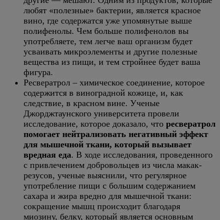
другие — мешают. Одним из продуктов, которые
любят «полезные» бактерии, является красное
вино, где содержатся уже упомянутые выше
полифенолы. Чем больше полифенолов вы
употребляете, тем легче ваш организм будет
усваивать микроэлементы и другие полезные
вещества из пищи, и тем стройнее будет ваша
фигура.
Ресвератрол – химическое соединение, которое
содержится в виноградной кожице, и, как
следствие, в красном вине. Ученые
Джорджтаунского университета провели
исследование, которое доказало, что
ресвератрол
помогает нейтрализовать негативный эффект
для мышечной ткани, который вызывает
вредная еда
. В ходе исследования, проведенного
с привлечением добровольцев из числа макак-
резусов, ученые выяснили, что регулярное
употребление пищи с большим содержанием
сахара и жира вредно для мышечной ткани:
сокращение мышц происходит благодаря
миозину, белку, который является основным