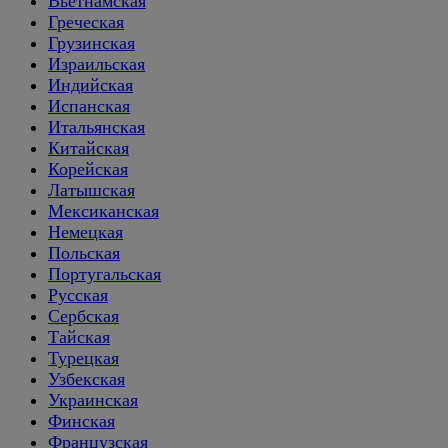
Вьетнамская
Греческая
Грузинская
Израильская
Индийская
Испанская
Итальянская
Китайская
Корейская
Латышская
Мексиканская
Немецкая
Польская
Португальская
Русская
Сербская
Тайская
Турецкая
Узбекская
Украинская
Финская
Французская