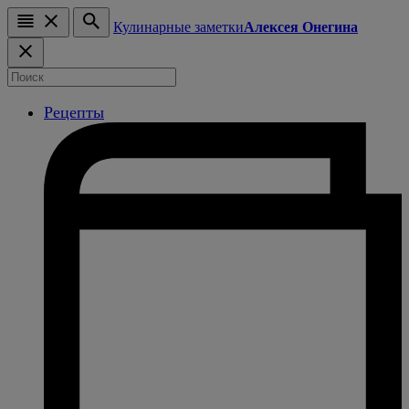
Кулинарные заметки
Алексея Онегина
Рецепты