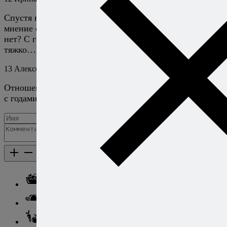
Спустя несколько лет после выхода этой статьи Ваше
мнение о пользе сухого красного вина поменялось или
нет? С годами выпил пару бокалов и что-то уже
тяжко…)))
13
Алексей Онегин
9 ноября 2024
Ответить
Отношение к правилу об умеренности в конце статьи
с годами не поменялось. :)
Добавить комментарий
Каталог рецептов
Каталог рецептов
Салаты
Закуски
Блюда из овощей