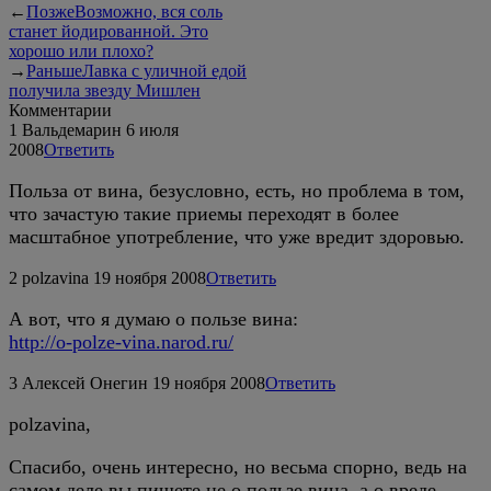
←
Позже
Возможно, вся соль
станет йодированной. Это
хорошо или плохо?
→
Раньше
Лавка с уличной едой
получила звезду Мишлен
Комментарии
1
Вальдемарин
6 июля
2008
Ответить
Польза от вина, безусловно, есть, но проблема в том,
что зачастую такие приемы переходят в более
масштабное употребление, что уже вредит здоровью.
2
polzavina
19 ноября 2008
Ответить
А вот, что я думаю о пользе вина:
http://o-polze-vina.narod.ru/
3
Алексей Онегин
19 ноября 2008
Ответить
polzavina,
Спасибо, очень интересно, но весьма спорно, ведь на
самом деле вы пишете не о пользе вина, а о вреде