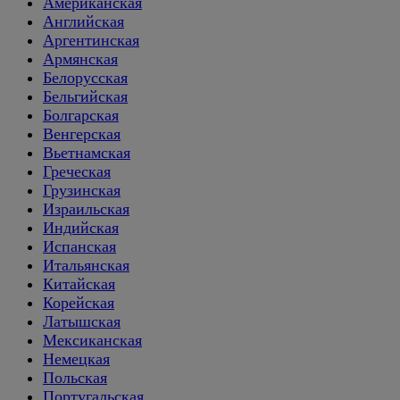
Американская
Английская
Аргентинская
Армянская
Белорусская
Бельгийская
Болгарская
Венгерская
Вьетнамская
Греческая
Грузинская
Израильская
Индийская
Испанская
Итальянская
Китайская
Корейская
Латышская
Мексиканская
Немецкая
Польская
Португальская