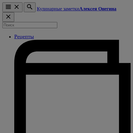
Кулинарные заметки
Алексея Онегина
Рецепты