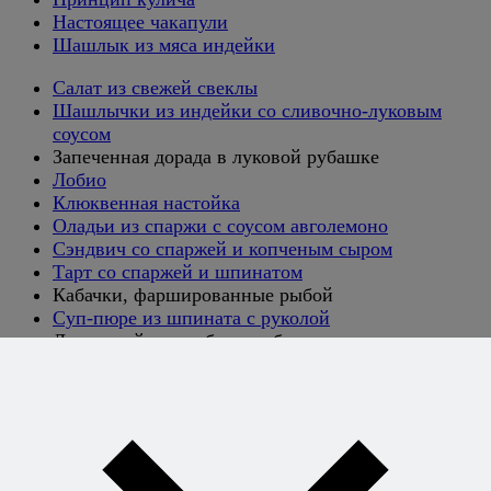
Настоящее чакапули
Шашлык из мяса индейки
Салат из свежей свеклы
Шашлычки из индейки со сливочно-луковым
соусом
Запеченная дорада в луковой рубашке
Лобио
Клюквенная настойка
Оладьи из спаржи с соусом авголемоно
Сэндвич со спаржей и копченым сыром
Тарт со спаржей и шпинатом
Кабачки, фаршированные рыбой
Суп-пюре из шпината с руколой
Лимонный пирог без ошибок
Мягкое клубничное мороженое
Читатели
Конкуренция среди читателей оказалась несколько
ниже, чем среди блоггеров, хотя самих читателей —