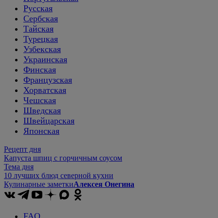
Русская
Сербская
Тайская
Турецкая
Узбекская
Украинская
Финская
Французская
Хорватская
Чешская
Шведская
Швейцарская
Японская
Рецепт дня
Капуста шпиц с горчичным соусом
Тема дня
10 лучших блюд северной кухни
Кулинарные заметки
Алексея Онегина
FAQ