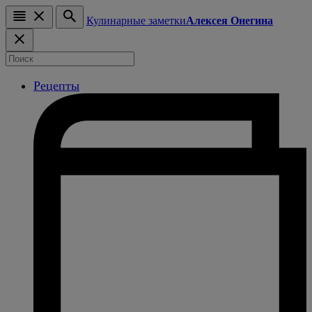
Кулинарные заметки
Алексея Онегина
Рецепты