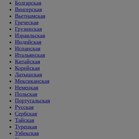
Болгарская
Венгерская
Вьетнамская
Греческая
Грузинская
Израильская
Индийская
Испанская
Итальянская
Китайская
Корейская
Латышская
Мексиканская
Немецкая
Польская
Португальская
Русская
Сербская
Тайская
Турецкая
Узбекская