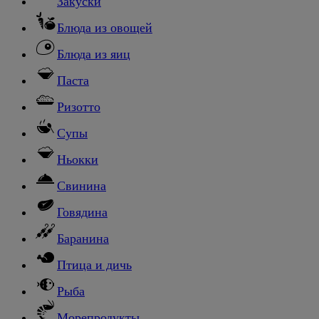
Закуски
Блюда из овощей
Блюда из яиц
Паста
Ризотто
Супы
Ньокки
Свинина
Говядина
Баранина
Птица и дичь
Рыба
Морепродукты