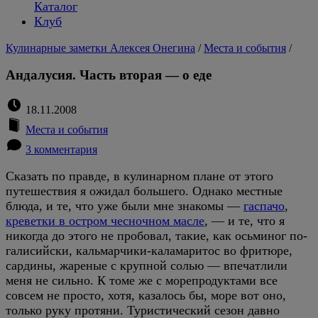
Каталог
Клуб
Кулинарные заметки Алексея Онегина
/
Места и события
/
Андалусия. Часть вторая — о еде
18.11.2008
Места и события
3 комментария
Сказать по правде, в кулинарном плане от этого
путешествия я ожидал большего. Однако местные
блюда, и те, что уже были мне знакомы —
гаспачо
,
креветки в остром чесночном масле
, — и те, что я
никогда до этого не пробовал, такие, как осьминог по-
галисийски, кальмарчики-каламаритос во фритюре,
сардины, жареные с крупной солью — впечатлили
меня не сильно. К томе же с морепродуктами все
совсем не просто, хотя, казалось бы, море вот оно,
только руку протяни. Туристический сезон давно