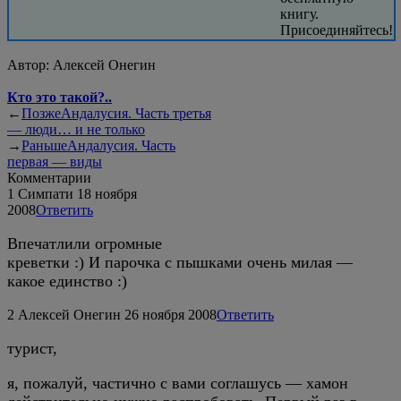
книгу.
Присоединяйтесь!
Автор:
Алексей Онегин
Кто это такой?..
←
Позже
Андалусия. Часть третья
— люди… и не только
→
Раньше
Андалусия. Часть
первая — виды
Комментарии
1
Симпати
18 ноября
2008
Ответить
Впечатлили огромные
креветки :) И парочка с пышками очень милая —
какое единство :)
2
Алексей Онегин
26 ноября 2008
Ответить
турист,
я, пожалуй, частично с вами соглашусь — хамон