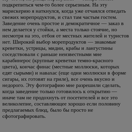
подкрепиться чем-то более серьезным. На эту
марискерию я наткнулся, когда уже отчаялся отведать
свежих морепродуктов, и стал там частым гостем.
Заведение очень простое и демократичное — заказ в
нем делается у стойки, а места только стоячие, но
несмотря на это, отбоя от местных жителей и туристов
нет. Широкий выбор морепродуктов — знакомые
креветки, устрицы, мидии, крабы и лангустины
соседствовали с раньше неизвестными мне
карабинерос (крупные креветки темно-красного
цвета), кончас финас (местные моллюски, которых
едят сырыми) и навахас (еще одни моллюски в форме
сигары, их готовят на гриле), все очень вкусно и
недорого. Эту фотографию мне разрешили сделать,
когда заведение только готовилось к открытию —
иначе там не продохнуть от посетителей и все это
великолепие, составляющее хорошо если половину
предлагаемых блюд, было бы просто не
сфотографировать.