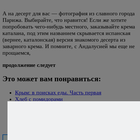
А на десерт для вас — фотография из славного города
Парижа. Выбирайте, что нравится! Если же хотите
попробовать чего-нибудь местного, заказывайте крема
каталана, под этим названием скрывается испанская
(вернее, каталонская) версия знакомого десерта из
заварного крема. И помните, с Андалусией мы еще не
прощаемся,
продолжение следует
Это может вам понравиться:
Крым: в поисках еды. Часть первая
Хлеб с помидорами
Андалусия. Часть первая - виды
Как варить креветки
Крым: в поисках еды. Часть вторая
Сардины на гриле