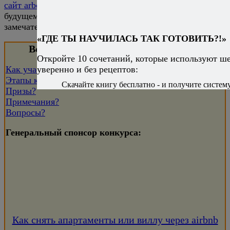
сайт arborio.ru
, потому что в скором (или не очень)
будущем у всех снова появится возможность выиграть
замечательные призы!
«ГДЕ ТЫ НАУЧИЛАСЬ ТАК ГОТОВИТЬ?!»
Всё, что вы хотели знать о конкурсе:
Откройте 10 сочетаний, которые используют ш
уверенно и без рецептов:
Как участвовать в конкурсе?
Этапы конкурса?
Скачайте книгу бесплатно - и получите систему,
Призы?
Примечания?
Вопросы?
Генеральный спонсор конкурса:
Как снять апартаменты или виллу через airbnb