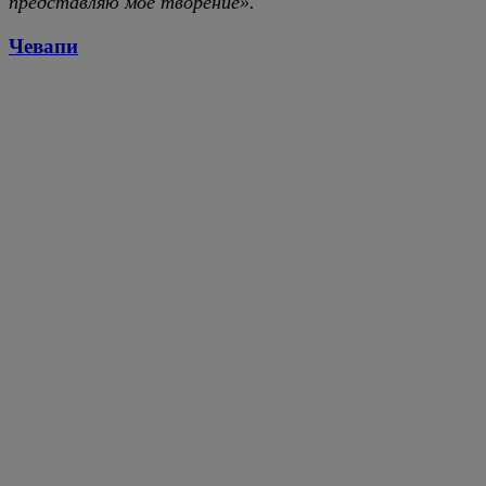
представляю мое творение».
Чевапи