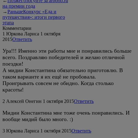
←
Позже
Голосуйте за arborio.ru
на премии года
→
Раньше
Конкурс «Еда и
путешествия»: итоги первого
этапа
Комментарии
1
Юркова Лариса
1 октября
2015
Ответить
Ура!!! Именно эти работы мне и понравились больше
всего. Поздравляю победителей и желаю отличной
поездки!
А мидии Константина обязательно приготовлю. В
таком варианте я их ещё не пробовала.
Проигрывать совсем не обидно. Когда столько
красоты!
2
Алексей Онегин
1 октября 2015
Ответить
Мидии Константина мне тоже очень понравились. И
вообще мидий было много. :)
3
Юркова Лариса
1 октября 2015
Ответить