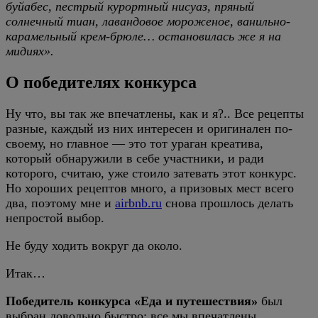
буйабес, пестрый курортный нисуаз, пряный
солнечный тиан, лавандовое мороженое, ванильно-
карамельный крем-брюле… остановилась же я на
мидиях».
О победителях конкурса
Ну что, вы так же впечатлены, как и я?.. Все рецепты
разные, каждый из них интересен и оригинален по-
своему, но главное — это тот ураган креатива,
который обнаружили в себе участники, и ради
которого, считаю, уже стоило затевать этот конкурс.
Но хороших рецептов много, а призовых мест всего
два, поэтому мне и
airbnb.ru
снова прошлось делать
непростой выбор.
Не буду ходить вокруг да около.
Итак…
Победитель конкурса «Еда и путешествия»
был
выбран довольно быстро: все мы впечатлены