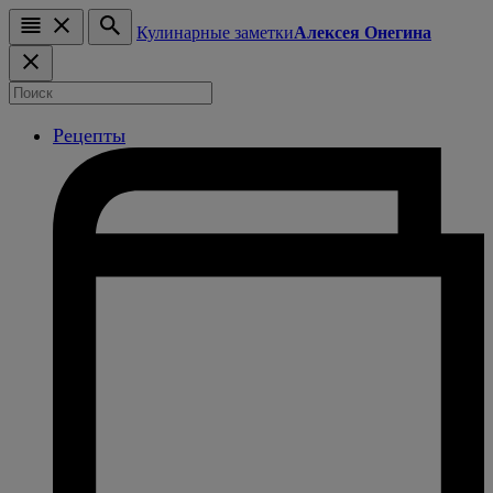
Кулинарные заметки
Алексея Онегина
Рецепты