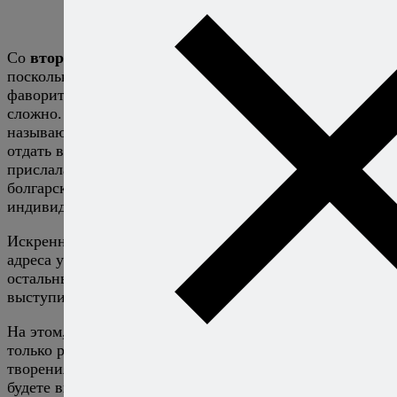
Со
вторым местом
все оказалось намного сложнее,
поскольку в финале обозначилось несколько
фаворитов, и выбрать одного из них было очень
сложно. В итоге, руководствуясь тем, что в спорте
называют дополнительными показателями, мы решили
отдать второе место
Елене Божковой
, которая
прислала не просто один рецепт, а целый обед из
болгарских блюд, привнеся частичку своей
индивидуальности в каждое из них.
Искренне поздравляю победителей: ваши электронные
адреса у меня уже есть, и я передам их спонсору. Ну а
остальных призываю не отчаиваться. Спасибо, вы все
выступили очень здорово!
На этом, пожалуй, все. Надеюсь, что вы изучите не
только рецепты победителей, но и другие интересные
творения, которые родились на этом конкурсе, и
будете внимательно читать ваш
любимый кулинарный