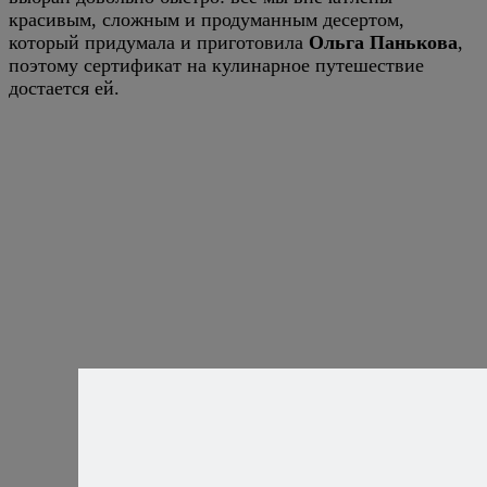
красивым, сложным и продуманным десертом,
который придумала и приготовила
Ольга Панькова
,
поэтому сертификат на кулинарное путешествие
достается ей.