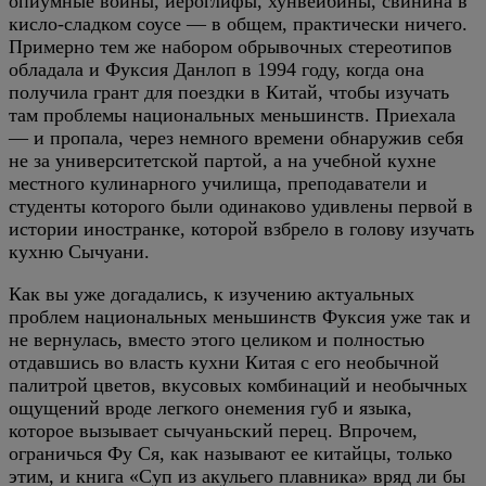
опиумные войны, иероглифы, хунвейбины, свинина в
кисло-сладком соусе — в общем, практически ничего.
Примерно тем же набором обрывочных стереотипов
обладала и Фуксия Данлоп в 1994 году, когда она
получила грант для поездки в Китай, чтобы изучать
там проблемы национальных меньшинств. Приехала
— и пропала, через немного времени обнаружив себя
не за университетской партой, а на учебной кухне
местного кулинарного училища, преподаватели и
студенты которого были одинаково удивлены первой в
истории иностранке, которой взбрело в голову изучать
кухню Сычуани.
Как вы уже догадались, к изучению актуальных
проблем национальных меньшинств Фуксия уже так и
не вернулась, вместо этого целиком и полностью
отдавшись во власть кухни Китая с его необычной
палитрой цветов, вкусовых комбинаций и необычных
ощущений вроде легкого онемения губ и языка,
которое вызывает сычуаньский перец. Впрочем,
ограничься Фу Ся, как называют ее китайцы, только
этим, и книга «Суп из акульего плавника» вряд ли бы