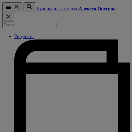
Кулинарные заметки
Алексея Онегина
Рецепты