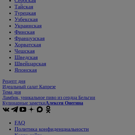
Сербская
Тайская
Турецкая
Узбекская
Украинская
Финская
Французская
Хорватская
Чешская
Шведская
Швейцарская
Японская
Рецепт дня
Идеальный салат Капрезе
Тема дня
Ламбик, уникальное пиво из сердца Бельгии
Кулинарные заметки
Алексея Онегина
FAQ
Политика конфиденциальности