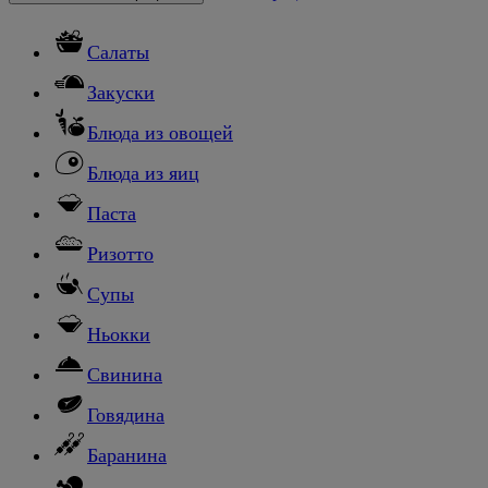
Салаты
Закуски
Блюда из овощей
Блюда из яиц
Паста
Ризотто
Супы
Ньокки
Свинина
Говядина
Баранина