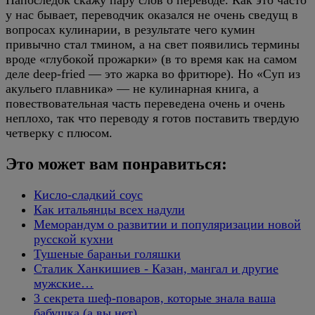
Напоследок скажу пару слов о переводе. Как это часто
у нас бывает, переводчик оказался не очень сведущ в
вопросах кулинарии, в результате чего кумин
привычно стал тмином, а на свет появились термины
вроде «глубокой прожарки» (в то время как на самом
деле deep-fried — это жарка во фритюре). Но «Суп из
акульего плавника» — не кулинарная книга, а
повествовательная часть переведена очень и очень
неплохо, так что переводу я готов поставить твердую
четверку с плюсом.
Это может вам понравиться:
Кисло-сладкий соус
Как итальянцы всех надули
Меморандум о развитии и популяризации новой
русской кухни
Тушеные бараньи голяшки
Сталик Ханкишиев - Казан, мангал и другие
мужские…
3 секрета шеф-поваров, которые знала ваша
бабушка (а вы нет)