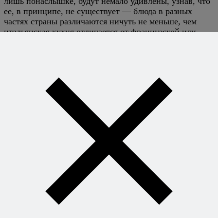
лишь понаслышке, будут немало удивлены, узнав, что
ее, в принципе, не существует — блюда в разных
частях страны различаются ничуть не меньше, чем
итальянская кухня отличается от французской или
испанской.
И все-таки Фуксию Данлоп не зря выделяли среди
молодых исследователей, и грант явно достался ей
тоже не просто так: еще одним пластом, который
скрыт в тексте, являются различные проблемы
современного Китая — перенаселение, загрязнение,
наследие коммунистического режима, социальная
напряженность и другие — которые рассматриваются
через призму еды. Скажем, в книге нашлось
объяснение тому, почему в китайских ресторанах
обычно оперируют такими циклопическими
порциями, которые нипочем не съесть в одиночку,
даже если ты дико голоден. Как я и предполагал,
причина в том, что в Китае никто не заказывает блюдо
для себя, все ставится на общий стол, но это лишь
одна сторона медали: тот факт, что китайцы просто-
напросто отъедаются, пережив десятилетия