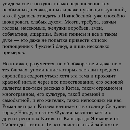
увидела свет: но одно только перечисление тех
необычных, неожиданных и даже пугающих кушаний,
что ей удалось отведать в Поднебесной, уже способно
шокировать слабых духом. Мозги, требуха, заячьи
головы, насекомые, желудки воробьев, змеи,
собачатина, ящерицы, бычьи пенисы и все в таком
духе — это даже не попытка привести список
поглощенных Фуксией блюд, а лишь несколько
примеров.
Но книжка, разумеется, не об обжорстве и даже не о
тех блюдах, упоминание которых заставит среднего
европейца содрогнуться: хотя эта тема и проходит
красной нитью через все повествование, его основой
является все-таки рассказ о Китае, таком огромном и
многогранном, его культуре, такой древней и
самобытной, и его жителях, таких непохожих на нас.
Роман автора с Китаем начинается в столице Сычуани
городе Чэнду, но затем Фуксия рассказывает и о
других регионах Китая, от Кашгара до Янчжоу и от
Тибета до Пекина. Те, кто знает о китайской кухне