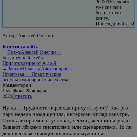
30 000+ человек
уже скачали
бесплатную
книгу.
Присоединяйтесь!
Автор:
Алексей Онегин
Кто это такой?..
←
Позже
Алексей Онегин —
Безупречный стейк:
Приготовление от А до Я
→
Раньше
Пелагея Александрова-
Игнатьева — Практические
основы кулинарного искусства
Комментарии
1
svetikona
28 января
2020
Ответить
Ну да… Трудности перевода присутствуют)) Как раз
пару недель назад купила, интересен взгляд изнутри.
Стиль автора мне скучноват, честно, женщины редко
бывают лёгкими писателями или сценаристами. То ли
дело весёлые пьющие кулинары-мужчины!