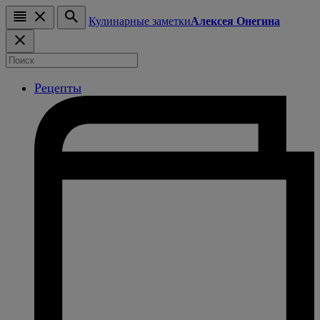
Кулинарные заметки
Алексея Онегина
Рецепты