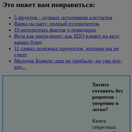
Это может вам понравиться:
5 фруктов - лучших источников клетчатки
Варка на пару: полный путеводитель
10 интересных фактов о помидорах
Вода как ингредиент: как H2O влияет на вкус
ваших блюд
11 самых полезных продуктов, которые вы не
едите
Молодое Божоле: еще не прибыло, но уже вот-
вот...
Хотите
готовить без
рецептов -
уверенно и
легко?
Книга
секретных