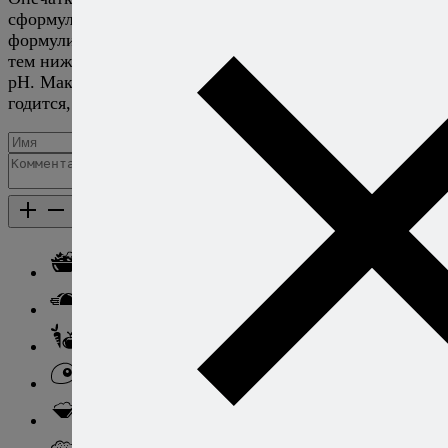
сформулировать, и, более того, недавно поменял
формулировку. Дело в том, что чем выше кислотность,
тем ниже pH. Более кислые продукты — более низкий
pH. Максимальное число pH — 4,6, все, что ниже —
годится, все, что выше — недостаточно кислое.
Добавить комментарий
Каталог рецептов
Каталог рецептов
Салаты
Закуски
Блюда из овощей
Блюда из яиц
Паста