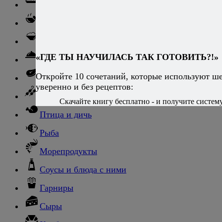
Ризотто
Супы
Ньокки
«ГДЕ ТЫ НАУЧИЛАСЬ ТАК ГОТОВИТЬ?!»
Свинина
Откройте 10 сочетаний, которые используют ш
Говядина
уверенно и без рецептов:
Баранина
Скачайте книгу бесплатно - и получите систему,
Птица и дичь
Рыба
Морепродукты
Соусы и блюда с ними
Гарниры
Сыры