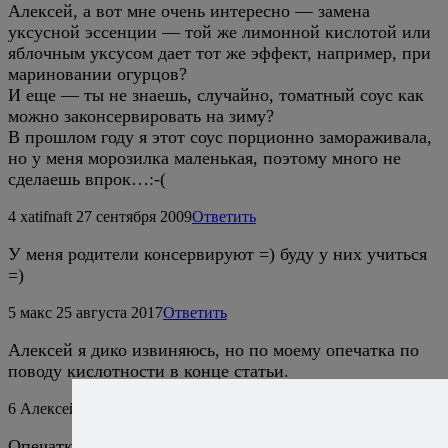
Алексей, а вот мне очень интересно — замена
уксусной эссенции — той же лимонной кислотой или
яблочным уксусом дает тот же эффект, например, при
мариновании огурцов?
И еще — ты не знаешь, случайно, томатный соус как
можно законсервировать на зиму?
В прошлом году я этот соус порционно замораживала,
но у меня морозилка маленькая, поэтому много не
сделаешь впрок…:-(
4
xatifnaft
27 сентября 2009
Ответить
У меня родители консервируют =) буду у них учиться
=)
5
макс
25 августа 2017
Ответить
Алексей я дико извиняюсь, но по моему опечатка по
поводу кислотности в конце статьи.
6
Алексей Онегин
26 августа 2017
Ответить
Опечатки нет, я много думал, как это правильно