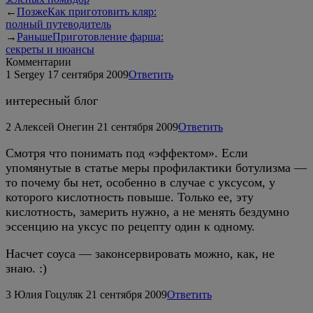
←
Позже
Как приготовить кляр:
полный путеводитель
→
Раньше
Приготовление фарша:
секреты и нюансы
Комментарии
1
Sergey
17 сентября 2009
Ответить
интересный блог
2
Алексей Онегин
21 сентября 2009
Ответить
Смотря что понимать под «эффектом». Если
упомянутые в статье меры профилактики ботулизма —
то почему бы нет, особенно в случае с уксусом, у
которого кислотность повыше. Только ее, эту
кислотность, замерить нужно, а не менять бездумно
эссенцию на уксус по рецепту один к одному.
Насчет соуса — законсервировать можно, как, не
знаю. :)
3
Юлия Гоцуляк
21 сентября 2009
Ответить