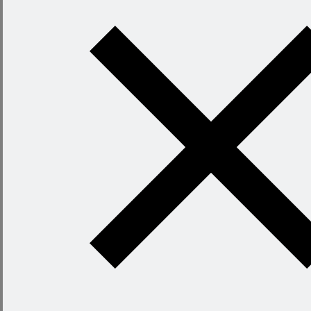
Cooks Summer
El Bulli - Cooking in progress
Хотите
готовить без
рецептов -
уверенно и
легко?
Книга
секретных
сочетаний
откроет вам
свободу
придумывать
блюда на ходу
и знать, что всё
получится.