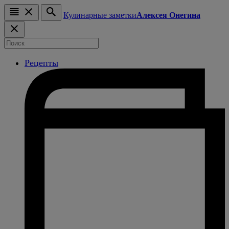
Кулинарные заметки
Алексея Онегина
Рецепты