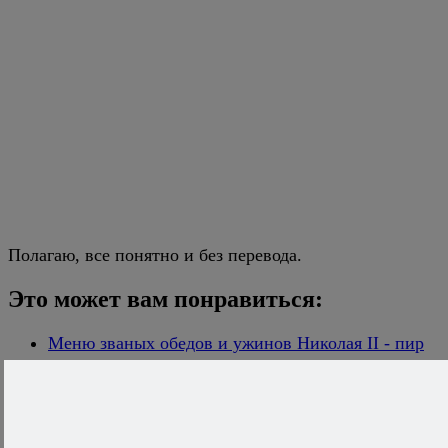
Полагаю, все понятно и без перевода.
Это может вам понравиться:
Меню званых обедов и ужинов Николая II - пир
во время чумы
Кремлевские банкеты
Приготовьте ужин-сюрприз за 10 минут!
Российский ресторан - среди 50 лучших в мире
Летние рецепты от Джейми Оливера - Jamie