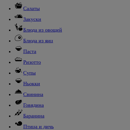
Салаты
Закуски
Блюда из овощей
Блюда из яиц
Паста
Ризотто
Супы
Ньокки
Свинина
Говядина
Баранина
Птица и дичь