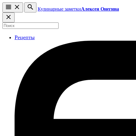
Кулинарные заметки
Алексея Онегина
Рецепты