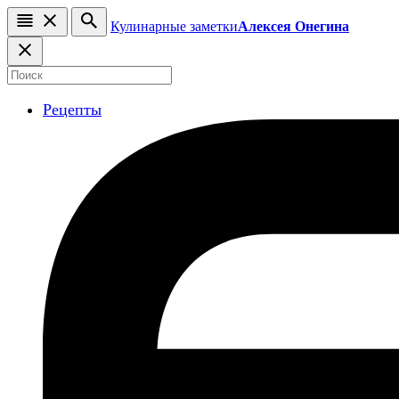
Кулинарные заметки
Алексея Онегина
Рецепты