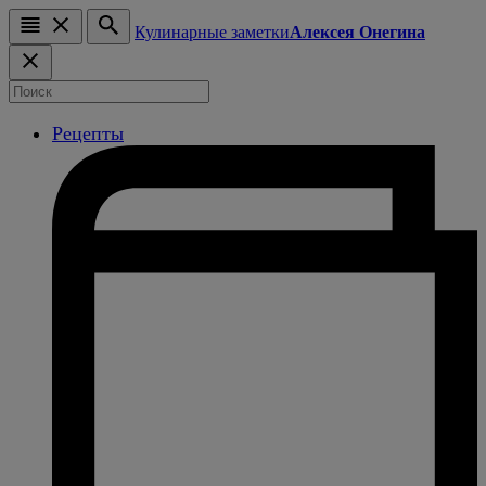
Кулинарные заметки
Алексея Онегина
Рецепты