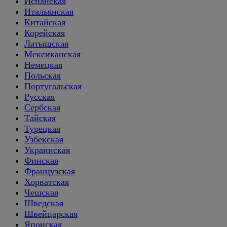
Испанская
Итальянская
Китайская
Корейская
Латышская
Мексиканская
Немецкая
Польская
Португальская
Русская
Сербская
Тайская
Турецкая
Узбекская
Украинская
Финская
Французская
Хорватская
Чешская
Шведская
Швейцарская
Японская