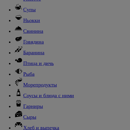
Супы
Ньокки
Свинина
Говядина
Баранина
Птица и дичь
Рыба
Морепродукты
Соусы и блюда с ними
Гарниры
Сыры
Хлеб и выпечка