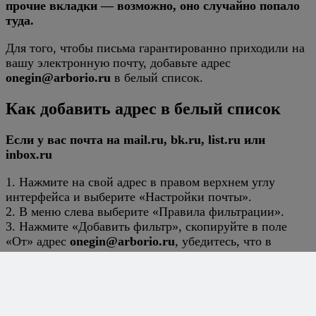
прочие вкладки — возможно, оно случайно попало
туда.
Для того, чтобы письма гарантированно приходили на
вашу электронную почту, добавьте адрес
onegin@arborio.ru
в белый список.
Как добавить адрес в белый список
Если у вас почта на mail.ru, bk.ru, list.ru или
inbox.ru
1. Нажмите на свой адрес в правом верхнем углу
интерфейса и выберите «Настройки почты».
2. В меню слева выберите «Правила фильтрации».
3. Нажмите «Добавить фильтр», скопируйте в поле
«От» адрес
onegin@arborio.ru
, убедитесь, что в
пункте «Поместить письмо в папку» выбрано
«Входящие», нажмите кнопку «Сохранить».
Если у вас почта на yandex.ru, ya.ru или narod.ru