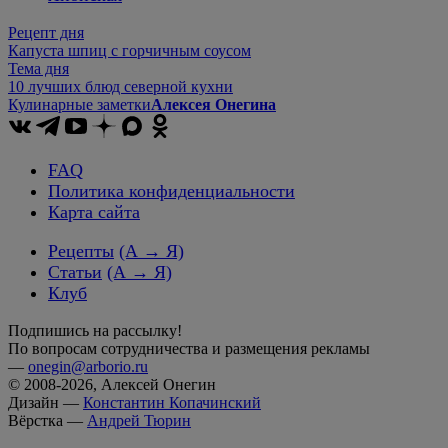
Рецепт дня
Капуста шпиц с горчичным соусом
Тема дня
10 лучших блюд северной кухни
Кулинарные заметки
Алексея Онегина
FAQ
Политика конфиденциальности
Карта сайта
Рецепты
(А → Я)
Статьи
(А → Я)
Клуб
Подпишись на рассылку!
По вопросам сотрудничества и размещения рекламы
—
onegin@arborio.ru
© 2008-2026, Алексей Онегин
Дизайн —
Константин Копачинский
Вёрстка —
Андрей Тюрин