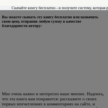
Скачать книгу - Избранные рецепты для мангала и гриля
Скачайте книгу бесплатно - и получите систему, которая р
Вы можете скачать эту книгу бесплатно или назначить
свою цену, отправив любую сумму в качестве
благодарности автору:
Мне очень важно и интересно ваше мнение. Надеюсь,
что эта книга вам понравится: расскажите о своих
первых впечатлениях в комментариях на сайте, и