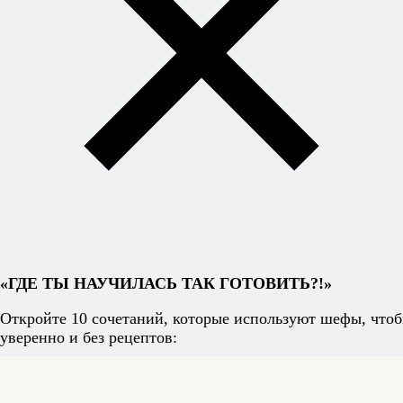
Каталог
Клуб
Кулинарные заметки Алексея Онегина
/
Избранные рецепты для мангала и гриля
Мангал, гриль, барбекю — для настоящего кулинара
эти слова звучат, как песня. И хотя никто не отменял
сковороду гриль или встроенные грили в духовках и
микроволновках, мы-то с вами понимаем, что готовить
на свежем воздухе — ни с чем не сравнимое
удовольствие. Всем, кто любит готовить на гриле под
открытым небом, посвящается эта книга!
Избранные рецепты для
«ГДЕ ТЫ НАУЧИЛАСЬ ТАК ГОТОВИТЬ?!»
мангала и гриля
— новый
сборник рецептов, который
Откройте 10 сочетаний, которые используют шефы, чтоб
обязательно пригодится всем,
уверенно и без рецептов:
кто отправляется на пикник
или дачу. Загрузите эту книгу
на свой смартфон или