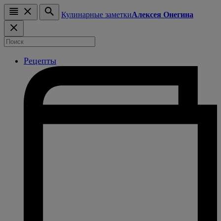
Кулинарные заметки
Алексея Онегина
Рецепты