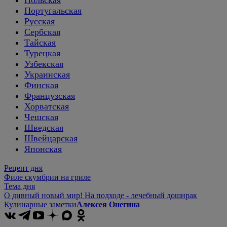
Польская
Португальская
Русская
Сербская
Тайская
Турецкая
Узбекская
Украинская
Финская
Французская
Хорватская
Чешская
Шведская
Швейцарская
Японская
Рецепт дня
Филе скумбрии на гриле
Тема дня
О дивный новый мир! На подходе - лечебный доширак
Кулинарные заметки
Алексея Онегина