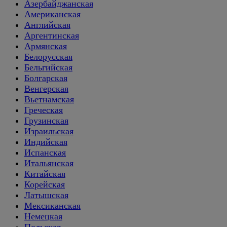
Азербайджанская
Американская
Английская
Аргентинская
Армянская
Белорусская
Бельгийская
Болгарская
Венгерская
Вьетнамская
Греческая
Грузинская
Израильская
Индийская
Испанская
Итальянская
Китайская
Корейская
Латышская
Мексиканская
Немецкая