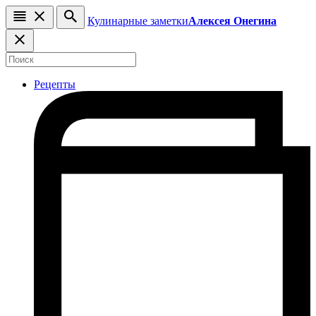
Кулинарные заметки
Алексея Онегина
Рецепты