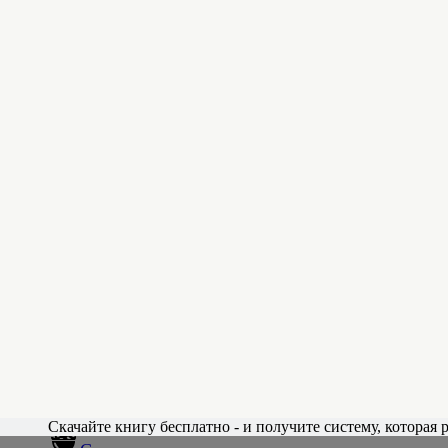
Каталог
Клуб
Кулинарные заметки Алексея Онегина
/
Голосование
Пожалуйста, ответьте на вопросы, которые помогут
мне сделать новый обучающий курс Готовим без мяса
по-настоящему интересным и полезным для вас!
[poll id=»48″]
[poll id=»47″]
[poll id=»49″]
Спасибо за ваши ответы!
Каталог рецептов
Каталог рецептов
Скачайте книгу бесплатно - и получите систему, которая р