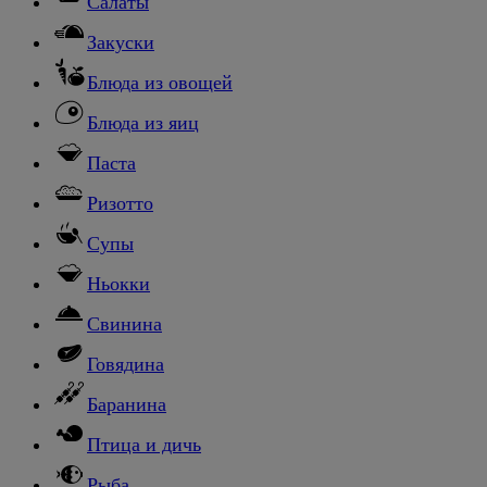
Салаты
Закуски
Блюда из овощей
Блюда из яиц
Паста
Ризотто
Супы
Ньокки
Свинина
Говядина
Баранина
Птица и дичь
Рыба