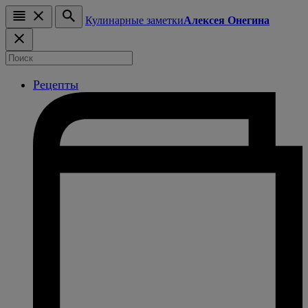
Кулинарные заметки
Алексея Онегина
Рецепты