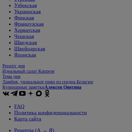
Узбекская
Украинская
Финская
Французская
Хорватская
Чешская
Шведская
Швейцарская
Японская
Рецепт дня
Идеальный салат Капрезе
Тема дня
Ламбик, уникальное пиво из сердца Бельгии
Кулинарные заметки
Алексея Онегина
FAQ
Политика конфиденциальности
Карта сайта
Рецепты
(А → Я)