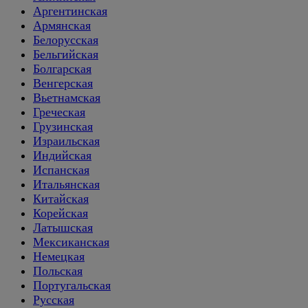
Аргентинская
Армянская
Белорусская
Бельгийская
Болгарская
Венгерская
Вьетнамская
Греческая
Грузинская
Израильская
Индийская
Испанская
Итальянская
Китайская
Корейская
Латышская
Мексиканская
Немецкая
Польская
Португальская
Русская