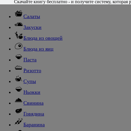
Каталог рецептов
Скачайте книгу бесплатно - и получите систему, которая р
Салаты
Закуски
Блюда из овощей
Блюда из яиц
Паста
Ризотто
Супы
Ньокки
Свинина
Говядина
Баранина