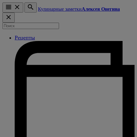
Кулинарные заметки
Алексея Онегина
Рецепты