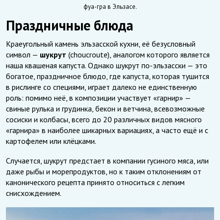
фуа-гра в Эльзасе.
Праздничные блюда
Краеугольный камень эльзасской кухни, её безусловный
символ —
шукрут
(choucroute), аналогом которого является
наша квашеная капуста. Однако шукрут по-эльзасски — это
богатое, праздничное блюдо, где капуста, которая тушится
в рислинге со специями, играет далеко не единственную
роль: помимо неё, в композиции участвует «гарнир» —
свиные рулька и грудинка, бекон и ветчина, всевозможные
сосиски и колбасы, всего до 20 различных видов мясного
«гарнира» в наиболее шикарных вариациях, а часто ещё и с
картофелем или клёцками.
Случается, шукрут предстает в компании гусиного мяса, или
даже рыбы и морепродуктов, но к таким отклонениям от
канонического рецепта принято относиться с легким
снисхождением.