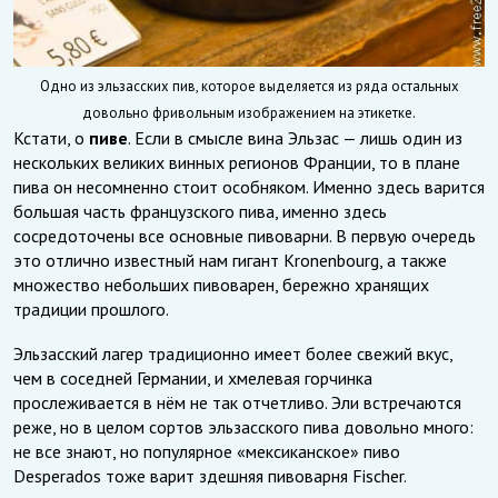
Одно из эльзасских пив, которое выделяется из ряда остальных
довольно фривольным изображением на этикетке.
Кстати, о
пиве
. Если в смысле вина Эльзас — лишь один из
нескольких великих винных регионов Франции, то в плане
пива он несомненно стоит особняком. Именно здесь варится
большая часть французского пива, именно здесь
сосредоточены все основные пивоварни. В первую очередь
это отлично известный нам гигант Kronenbourg, а также
множество небольших пивоварен, бережно хранящих
традиции прошлого.
Эльзасский лагер традиционно имеет более свежий вкус,
чем в соседней Германии, и хмелевая горчинка
прослеживается в нём не так отчетливо. Эли встречаются
реже, но в целом сортов эльзасского пива довольно много:
не все знают, но популярное «мексиканское» пиво
Desperados тоже варит здешняя пивоварня Fischer.