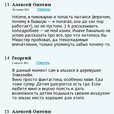
Алексей Онегин
13
Ответить
28 января 2011
Helene, в пивоварню я попасть пытался (впрочем,
почему в бывшую — я полагал, она до сих пор
работает), но не пустили. :) А рассказывать
поподробнее — не мой конек. Иначе банально не
успею рассказать про все, про что хотелось бы.
Мюнстер пробовал, да. Неизгладимые
впечатления, только упомянуть забыл почему-то.
Георгий
14
Ответить
3 августа 2011
В данный момент сам в эльзасе в деревушке
Эгвиззейм.
Вино просто фантастика, особенно кюве. Еда
тоже супер. Детям разгулятся есть где. Если
любите вино и вкусно поесть и дать
возможность детям подышать свежим воздухом
то эльзас место хорошее для этого.
Алексей Онегин
15