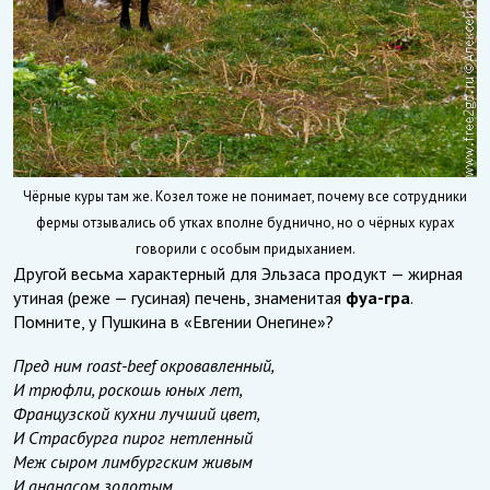
Чёрные куры там же. Козел тоже не понимает, почему все сотрудники
фермы отзывались об утках вполне буднично, но о чёрных курах
говорили с особым придыханием.
Другой весьма характерный для Эльзаса продукт — жирная
утиная (реже — гусиная) печень, знаменитая
фуа-гра
.
Помните, у Пушкина в «Евгении Онегине»?
Пред ним roast-beef окровавленный,
И трюфли, роскошь юных лет,
Французской кухни лучший цвет,
И Страсбурга пирог нетленный
Меж сыром лимбургским живым
И ананасом золотым.