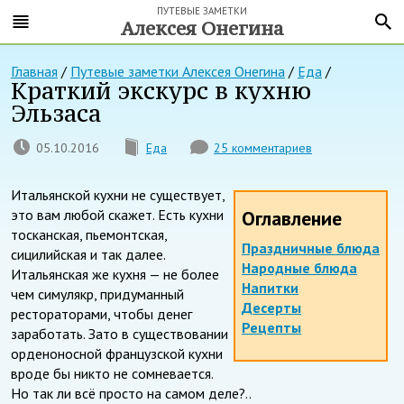
ПУТЕВЫЕ ЗАМЕТКИ
Алексея Онегина
Главная
/
Путевые заметки Алексея Онегина
/
Еда
/
Краткий экскурс в кухню
Эльзаса
05.10.2016
Еда
25 комментариев
Итальянской кухни не существует,
это вам любой скажет. Есть кухни
Оглавление
тосканская, пьемонтская,
Праздничные блюда
сицилийская и так далее.
Народные блюда
Итальянская же кухня — не более
Напитки
чем симулякр, придуманный
Десерты
рестораторами, чтобы денег
Рецепты
заработать. Зато в существовании
орденоносной французской кухни
вроде бы никто не сомневается.
Но так ли всё просто на самом деле?..