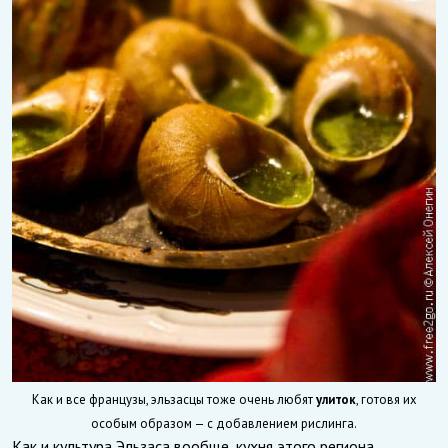
Как и все французы, эльзасцы тоже очень любят
улиток
, готовя их
особым образом — с добавлением рислинга.
Как и культура Эльзаса вообще, кухня этого региона