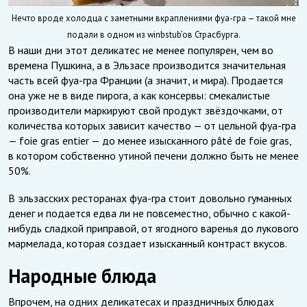
Нечто вроде холодца с заметными вкраплениями фуа-гра — такой мне
подали в одном из winbstub’ов Страсбурга.
В наши дни этот деликатес не менее популярен, чем во
времена Пушкина, а в Эльзасе производится значительная
часть всей фуа-гра Франции (а значит, и мира). Продается
она уже не в виде пирога, а как консервы: смекалистые
производители маркируют свой продукт звёздочками, от
количества которых зависит качество — от цельной фуа-гра
— foie gras entier — до менее изысканного pâté de foie gras,
в котором собственно утиной печени должно быть не менее
50%.
В эльзасских ресторанах фуа-гра стоит довольно гуманных
денег и подается едва ли не повсеместно, обычно с какой-
нибудь сладкой приправой, от ягодного варенья до лукового
мармелада, которая создает изысканный контраст вкусов.
Народные блюда
Впрочем, на одних деликатесах и праздничных блюдах