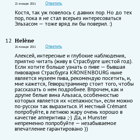
Ответить
21 января 2011
Костя, так уж повелось с давних пор. Но до тех
пор, пока я не стал всерьез интересоваться
Эльзасом — тоже вряд ли бы поверил. :)
Helène
12
Ответить
26 января 2011
Алексей, интересные и глубокие наблюдения,
приятно читать (живу в Страсбурге шестой год).
Если хотите больше узнать о пиве — бывшая
пивоварня Страсбурга KRONENBOURG ныне
является музеем пива, рекомендую посетить, и,
мне кажется, Гевюрцтраминер стоит того, чтобы
рассказать о нем подробнее. Впрочем, как и
другие белые вина Альзаса, особенностью
которых является их «сепажность», если можно
по-русски так выразиться. И местный Crémant
попробуйте, в летнюю жару очень хорошо в
качестве апперитива ;-) Да, и Munster
непременно попробуйте — незабываемое
впечатление гарантировано ))