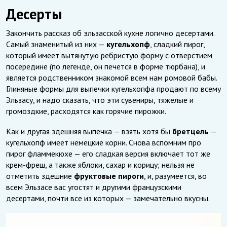
Десерты
Закончить рассказ об эльзасской кухне логично десертами.
Самый знаменитый из них —
кугельхопф
, сладкий пирог,
который имеет вытянутую ребристую форму с отверстием
посередине (по легенде, он печется в форме тюрбана), и
является родственником знакомой всем нам ромовой бабы.
Глиняные формы для выпечки кугельхопфа продают по всему
Эльзасу, и надо сказать, что эти сувениры, тяжелые и
громоздкие, расходятся как горячие пирожки.
Как и другая здешняя выпечка — взять хотя бы
бретцель
—
кугельхопф имеет немецкие корни. Снова вспомним про
пирог фламмекюхе — его сладкая версия включает тот же
крем-фреш, а также яблоки, сахар и корицу; нельзя не
отметить здешние
фруктовые пироги
, и, разумеется, во
всем Эльзасе вас угостят и другими французскими
десертами, почти все из которых — замечательно вкусны.