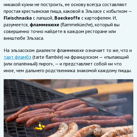
никакой кухни не построить, ее основу всегда составляют
простая крестьянская пища, каковой в Эльзасе с избытком —
Fleischnacka
с лапшой,
Baeckeoffe
с картофелем. И,
разумеется,
фламмекюхе
(flammeküeche), который вы
совершенно точно найдете в каждом ресторане или
винштюбе Эльзаса.
На эльзасском диалекте фламмекюхе означает то же, что и
тарт фламбэ
(tarte flambée) на французском — «пылающий
(или опалённый) пирог», — и представляет собой ни что
иное, чем дальнего родственника знакомой каждому пиццы.