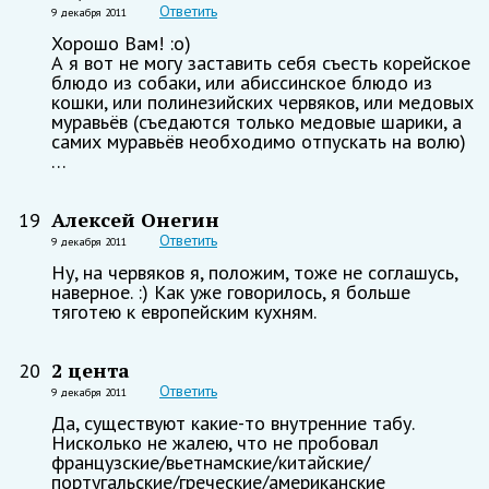
Ответить
9 декабря 2011
Хорошо Вам! :о)
А я вот не могу заставить себя съесть корейское
блюдо из собаки, или абиссинское блюдо из
кошки, или полинезийских червяков, или медовых
муравьёв (съедаются только медовые шарики, а
самих муравьёв необходимо отпускать на волю)
…
Алексей Онегин
19
Ответить
9 декабря 2011
Ну, на червяков я, положим, тоже не соглашусь,
наверное. :) Как уже говорилось, я больше
тяготею к европейским кухням.
2 цента
20
Ответить
9 декабря 2011
Да, существуют какие-то внутренние табу.
Нисколько не жалею, что не пробовал
французские/вьетнамские/китайские/
португальские/греческие/американские