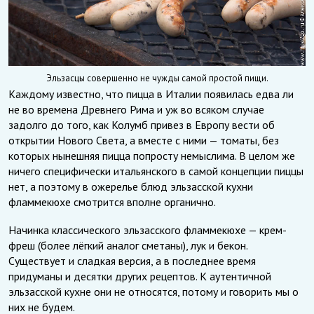
Эльзасцы совершенно не чужды самой простой пищи.
Каждому известно, что пицца в Италии появилась едва ли
не во времена Древнего Рима и уж во всяком случае
задолго до того, как Колумб привез в Европу вести об
открытии Нового Света, а вместе с ними — томаты, без
которых нынешняя пицца попросту немыслима. В целом же
ничего специфически итальянского в самой концепции пиццы
нет, а поэтому в ожерелье блюд эльзасской кухни
фламмекюхе смотрится вполне органично.
Начинка классического эльзасского фламмекюхе — крем-
фреш (более лёгкий аналог сметаны), лук и бекон.
Существует и сладкая версия, а в последнее время
придуманы и десятки других рецептов. К аутентичной
эльзасской кухне они не относятся, потому и говорить мы о
них не будем.