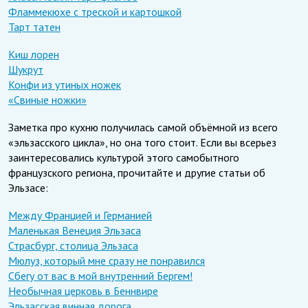
Фламмекюхе с треской и картошкой
Тарт татен
Киш лорен
Шукрут
Конфи из утиных ножек
«Свиные ножки»
Заметка про кухню получилась самой объёмной из всего
«эльзасского цикла», но она того стоит. Если вы всерьез
заинтересовались культурой этого самобытного
французского региона, прочитайте и другие статьи об
Эльзасе:
Между Францией и Германией
Маленькая Венеция Эльзаса
Страсбург, столица Эльзаса
Мюлуз, который мне сразу не понравился
Сбегу от вас в мой внутренний Бергем!
Необычная церковь в Беннвире
Эльзасская винная дорога