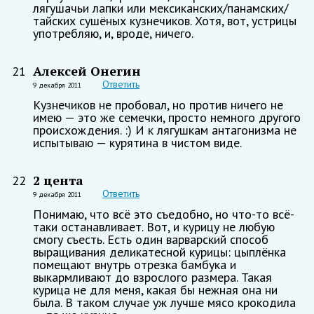
лягушачьи лапки или мексиканских/панамских/
тайских сушёных кузнечиков. Хотя, вот, устрицы
употребляю, и, вроде, ничего.
Алексей Онегин
21
Ответить
9 декабря 2011
Кузнечиков не пробовал, но против ничего не
имею — это же семечки, просто немного другого
происхождения. :) И к лягушкам антагонизма не
испытываю — курятина в чистом виде.
2 цента
22
Ответить
9 декабря 2011
Понимаю, что всё это съедобно, но что-то всё-
таки останавливает. Вот, и курицу не любую
смогу съесть. Есть один варварский способ
выращивания деликатесной курицы: цыплёнка
помещают внутрь отрезка бамбука и
выкармливают до взрослого размера. Такая
курица не для меня, какая бы нежная она ни
была. В таком случае уж лучше мясо крокодила