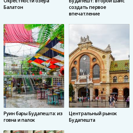
Окрестности озера
Будапешт: второй шанс
Балатон
создать первое
впечатление
Руин бары Будапешта: из
Центральный рынок
говна и палок
Будапешта