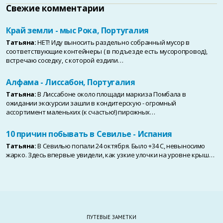
Свежие комментарии
Край земли - мыс Рока, Португалия
Татьяна:
НЕТ! Иду выносить раздельно собранный мусор в
соответствующие контейнеры ( в подъезде есть мусоропровод),
встречаю соседку, с которой ездили…
Алфама - Лиссабон, Португалия
Татьяна:
В Лиссабоне около площади маркиза Помбала в
ожидании экскурсии зашли в кондитерскую - огромный
ассортимент маленьких (к счастью!) пирожных…
10 причин побывать в Севилье - Испания
Татьяна:
В Севилью попали 24 октября. Было +34 С, невыносимо
жарко. Здесь впервые увидели, как узкие улочки на уровне крыш…
ПУТЕВЫЕ ЗАМЕТКИ