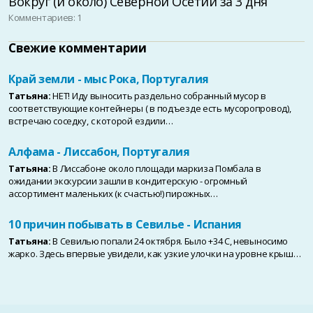
Вокруг (и около) Северной Осетии за 3 дня
Комментариев: 1
Свежие комментарии
Край земли - мыс Рока, Португалия
Татьяна:
НЕТ! Иду выносить раздельно собранный мусор в
соответствующие контейнеры ( в подъезде есть мусоропровод),
встречаю соседку, с которой ездили…
Алфама - Лиссабон, Португалия
Татьяна:
В Лиссабоне около площади маркиза Помбала в
ожидании экскурсии зашли в кондитерскую - огромный
ассортимент маленьких (к счастью!) пирожных…
10 причин побывать в Севилье - Испания
Татьяна:
В Севилью попали 24 октября. Было +34 С, невыносимо
жарко. Здесь впервые увидели, как узкие улочки на уровне крыш…