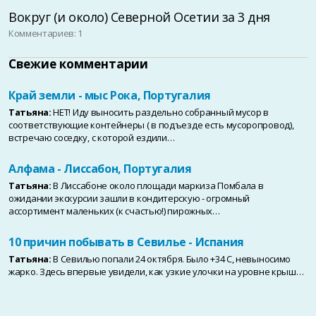
Вокруг (и около) Северной Осетии за 3 дня
Комментариев: 1
Свежие комментарии
Край земли - мыс Рока, Португалия
Татьяна:
НЕТ! Иду выносить раздельно собранный мусор в
соответствующие контейнеры ( в подъезде есть мусоропровод),
встречаю соседку, с которой ездили…
Алфама - Лиссабон, Португалия
Татьяна:
В Лиссабоне около площади маркиза Помбала в
ожидании экскурсии зашли в кондитерскую - огромный
ассортимент маленьких (к счастью!) пирожных…
10 причин побывать в Севилье - Испания
Татьяна:
В Севилью попали 24 октября. Было +34 С, невыносимо
жарко. Здесь впервые увидели, как узкие улочки на уровне крыш…